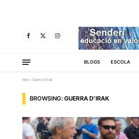
Facebook
X
Instagram
(Twitter)
BLOGS
ESCOLA
Inici
»
Guerra d'Irak
BROWSING:
GUERRA D’IRAK