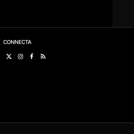
CONNECTA
X
Instagram
Facebook
RSS
(Twitter)