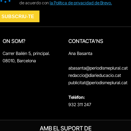
ON SOM?
CONTACTA'NS
Carrer Bailén 5, principal.
Ana Basanta
08010, Barcelona
abasanta@periodismeplural.cat
redaccio@diarieducacio.cat
publicitat@periodismeplural.cat
Telèfon:
932 311 247
AMB EL SUPORT DE