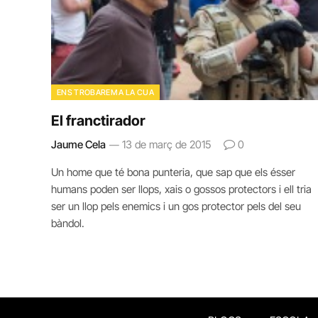
ENS TROBAREM A LA CUA
El franctirador
Jaume Cela
13 de març de 2015
0
Un home que té bona punteria, que sap que els ésser
humans poden ser llops, xais o gossos protectors i ell tria
ser un llop pels enemics i un gos protector pels del seu
bàndol.