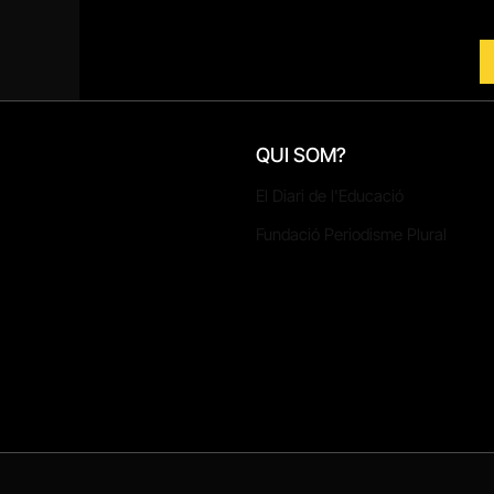
QUI SOM?
El Diari de l'Educació
Fundació Periodisme Plural