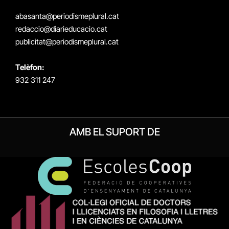
(Twitter)
abasanta@periodismeplural.cat
redaccio@diarieducacio.cat
publicitat@periodismeplural.cat
Telèfon:
932 311 247
AMB EL SUPORT DE