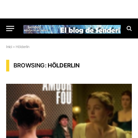
Inici
»
Hölderlin
BROWSING:
HÖLDERLIN