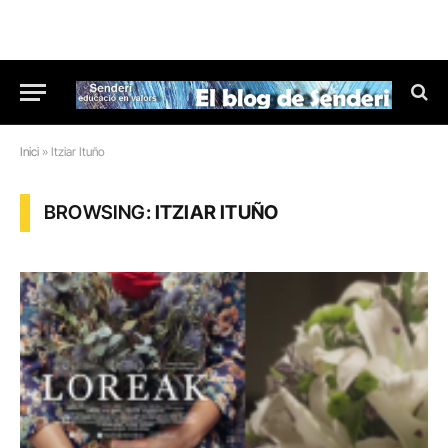
Inici
»
Itziar Ituño
BROWSING:
ITZIAR ITUÑO