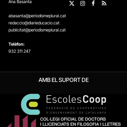
Ana Basanta
X
Instagram
Facebook
RSS
(Twitter)
abasanta@periodismeplural.cat
redaccio@diarieducacio.cat
publicitat@periodismeplural.cat
Telèfon:
932 311 247
AMB EL SUPORT DE