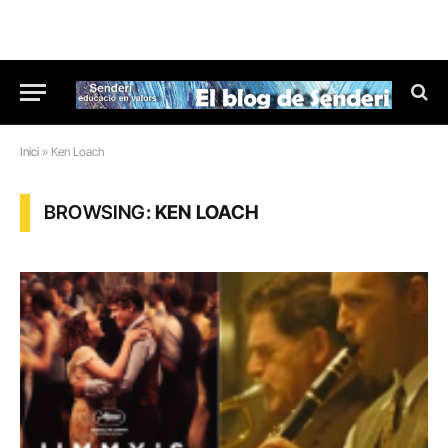
Inici
»
Ken Loach
BROWSING:
KEN LOACH