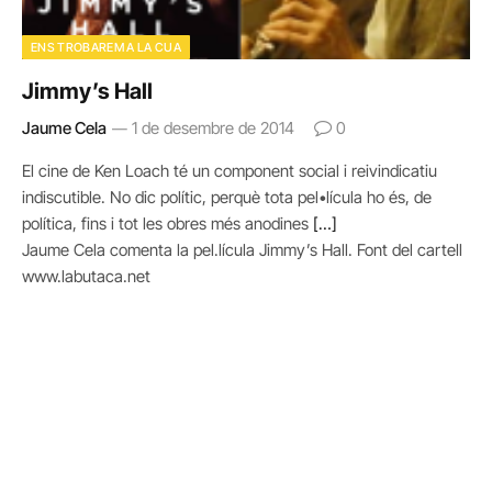
ENS TROBAREM A LA CUA
Jimmy’s Hall
Jaume Cela
1 de desembre de 2014
0
El cine de Ken Loach té un component social i reivindicatiu
indiscutible. No dic polític, perquè tota pel•lícula ho és, de
política, fins i tot les obres més anodines
[…]
Jaume Cela comenta la pel.lícula Jimmy’s Hall. Font del cartell
www.labutaca.net