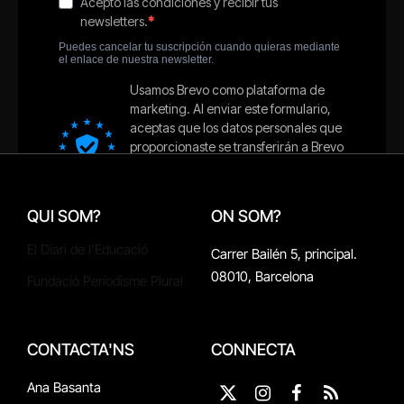
QUI SOM?
ON SOM?
El Diari de l'Educació
Carrer Bailén 5, principal.
08010, Barcelona
Fundació Periodisme Plural
CONTACTA'NS
CONNECTA
Ana Basanta
X
Instagram
Facebook
RSS