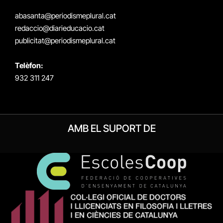
(Twitter)
abasanta@periodismeplural.cat
redaccio@diarieducacio.cat
publicitat@periodismeplural.cat
Telèfon:
932 311 247
AMB EL SUPORT DE