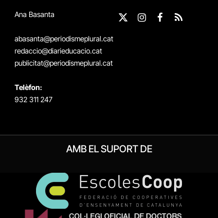
Ana Basanta
X
Instagram
Facebook
RSS
(Twitter)
abasanta@periodismeplural.cat
redaccio@diarieducacio.cat
publicitat@periodismeplural.cat
Telèfon:
932 311 247
AMB EL SUPORT DE