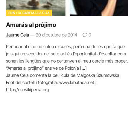
ENS TROBAREM A LA CUA
Amarás al prójimo
Jaume Cela
20 d'octubre de 2014
0
Per anar al cine no calen excuses, però una de les que fa que
jo sigui un seguidor del setè art és l’oportunitat d’escoltar com
sonen les llengües que no pertanyen al meu cercle més proper.
“Amarás al prójimo” ens ve de Polònia
[…]
Jaume Cela comenta la pel.lícula de Malgoska Szumowska.
Font del cartell i fotografia: www.labutaca.net i
http://en.wikipedia.org