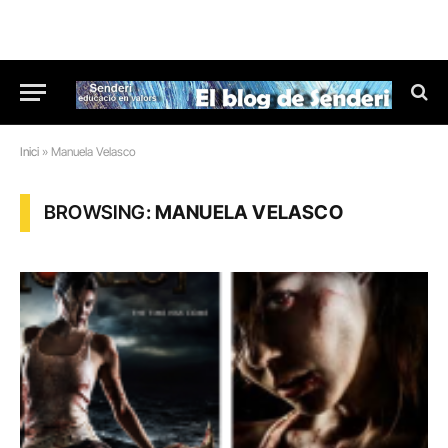
Inici
»
Manuela Velasco
BROWSING:
MANUELA VELASCO