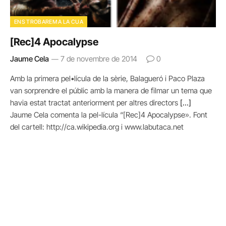
ENS TROBAREM A LA CUA
[Rec]4 Apocalypse
Jaume Cela
7 de novembre de 2014
0
Amb la primera pel•lícula de la sèrie, Balagueró i Paco Plaza
van sorprendre el públic amb la manera de filmar un tema que
havia estat tractat anteriorment per altres directors
[…]
Jaume Cela comenta la pel-lícula “[Rec]4 Apocalypse». Font
del cartell: http://ca.wikipedia.org i www.labutaca.net