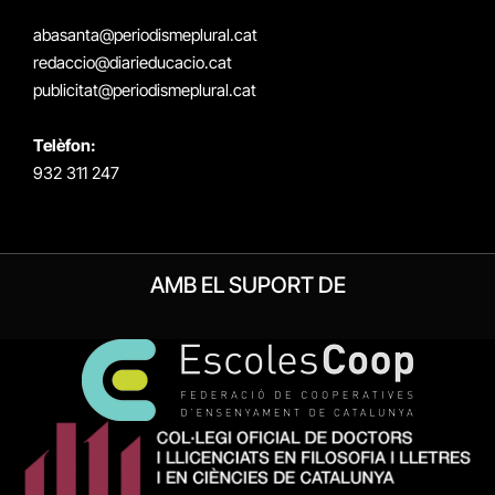
(Twitter)
abasanta@periodismeplural.cat
redaccio@diarieducacio.cat
publicitat@periodismeplural.cat
Telèfon:
932 311 247
AMB EL SUPORT DE