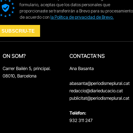
ON SOM?
CONTACTA'NS
Carrer Bailén 5, principal.
Ana Basanta
08010, Barcelona
abasanta@periodismeplural.cat
redaccio@diarieducacio.cat
publicitat@periodismeplural.cat
Telèfon:
932 311 247