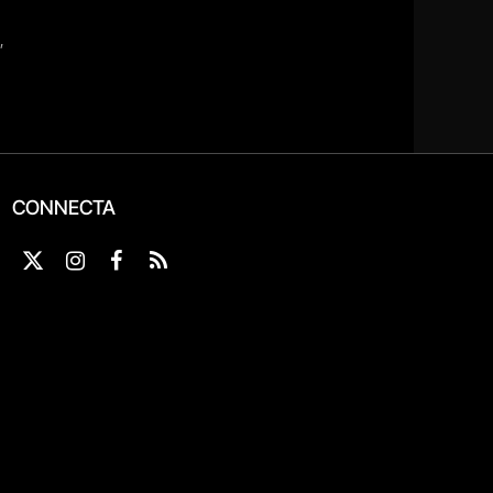
CONNECTA
X
Instagram
Facebook
RSS
(Twitter)