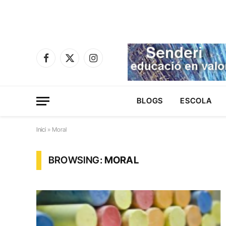
Facebook
X
Instagram
(Twitter)
BLOGS
ESCOLA
Inici
»
Moral
BROWSING:
MORAL