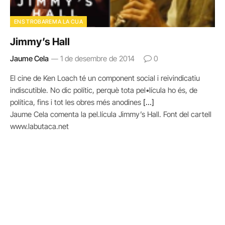
ENS TROBAREM A LA CUA
Jimmy’s Hall
Jaume Cela
1 de desembre de 2014
0
El cine de Ken Loach té un component social i reivindicatiu
indiscutible. No dic polític, perquè tota pel•lícula ho és, de
política, fins i tot les obres més anodines
[…]
Jaume Cela comenta la pel.lícula Jimmy’s Hall. Font del cartell
www.labutaca.net