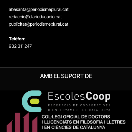
(Twitter)
abasanta@periodismeplural.cat
redaccio@diarieducacio.cat
publicitat@periodismeplural.cat
Telèfon:
932 311 247
AMB EL SUPORT DE