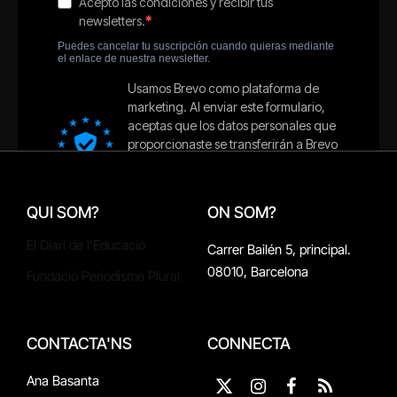
QUI SOM?
ON SOM?
El Diari de l'Educació
Carrer Bailén 5, principal.
08010, Barcelona
Fundació Periodisme Plural
CONTACTA'NS
CONNECTA
Ana Basanta
X
Instagram
Facebook
RSS