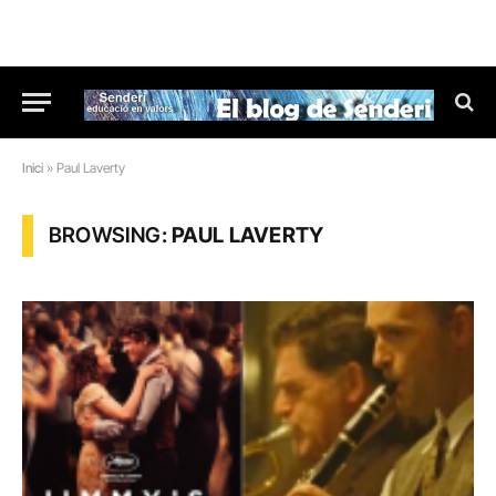
Inici
»
Paul Laverty
BROWSING:
PAUL LAVERTY