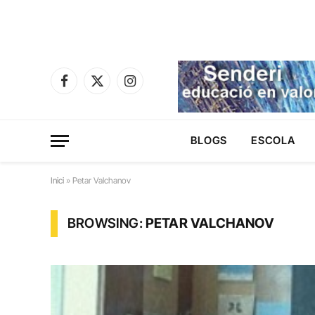
Facebook
X
Instagram
(Twitter)
BLOGS
ESCOLA
Inici
»
Petar Valchanov
BROWSING:
PETAR VALCHANOV