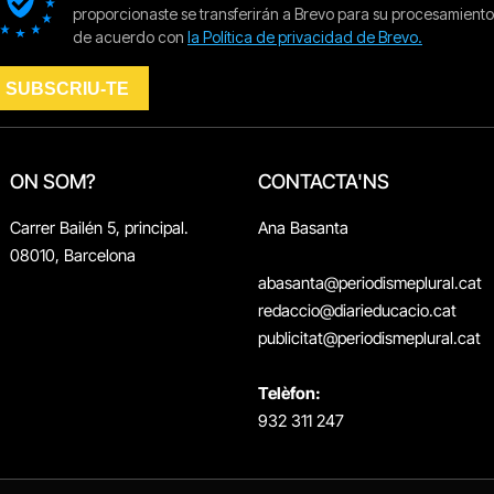
ON SOM?
CONTACTA'NS
Carrer Bailén 5, principal.
Ana Basanta
08010, Barcelona
abasanta@periodismeplural.cat
redaccio@diarieducacio.cat
publicitat@periodismeplural.cat
Telèfon:
932 311 247