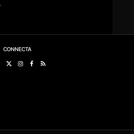
CONNECTA
X
Instagram
Facebook
RSS
(Twitter)