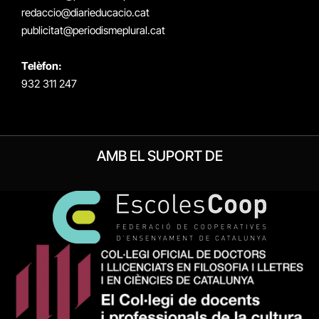
redaccio@diarieducacio.cat
publicitat@periodismeplural.cat
Telèfon:
932 311 247
AMB EL SUPORT DE