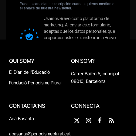
QUI SOM?
ON SOM?
El Diari de l'Educació
Carrer Bailén 5, principal.
08010, Barcelona
Fundació Periodisme Plural
CONTACTA'NS
CONNECTA
Ana Basanta
X
Instagram
Facebook
RSS
(Twitter)
abasanta@periodismeplural.cat