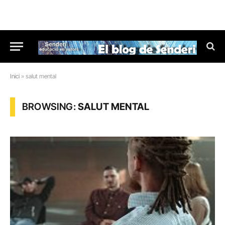
Inici
»
salut mental
BROWSING:
SALUT MENTAL