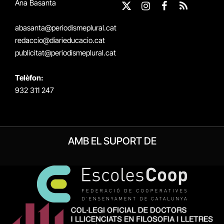
Ana Basanta
X
Instagram
Facebook
RSS
(Twitter)
abasanta@periodismeplural.cat
redaccio@diarieducacio.cat
publicitat@periodismeplural.cat
Telèfon:
932 311 247
AMB EL SUPORT DE