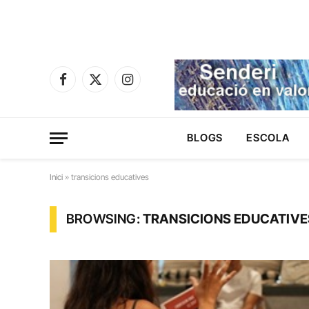
Facebook
X
Instagram
(Twitter)
BLOGS
ESCOLA
Inici
»
transicions educatives
BROWSING:
TRANSICIONS EDUCATIVE