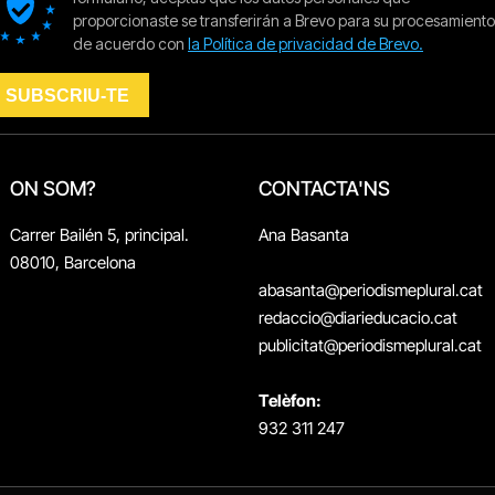
ON SOM?
CONTACTA'NS
Carrer Bailén 5, principal.
Ana Basanta
08010, Barcelona
abasanta@periodismeplural.cat
redaccio@diarieducacio.cat
publicitat@periodismeplural.cat
Telèfon:
932 311 247