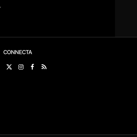
CONNECTA
X
Instagram
Facebook
RSS
(Twitter)