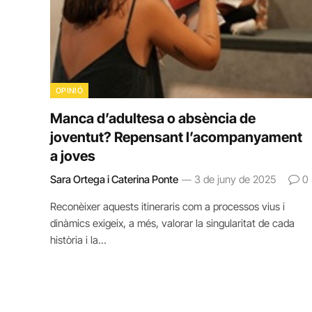
OPINIÓ
Manca d’adultesa o absència de
joventut? Repensant l’acompanyament
a joves
Sara Ortega i Caterina Ponte
3 de juny de 2025
0
Reconèixer aquests itineraris com a processos vius i
dinàmics exigeix, a més, valorar la singularitat de cada
història i la…