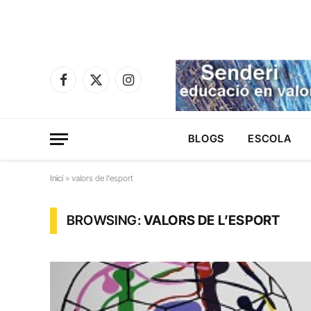
Facebook
X
Instagram
(Twitter)
BLOGS
ESCOLA
Inici
»
valors de l'esport
BROWSING:
VALORS DE L’ESPORT