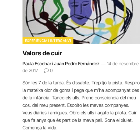
EXPERIÈNCIA I INTERCANVI
Valors de cuir
Paula Escobar i Juan Pedro Fernández
14 de desembre
de 2017
0
Són les 7 de la tarda. És dissabte. Trepitjo la pista. Respiro
la mateixa olor de goma i pega que m’ha acompanyat des
de la infància. Tanco els ulls. Prenc consciència del meu
cos, del meu present. Escolto les meves companyes.
Veus diàries i amigues. Obro els ulls i agafo la pilota. Cuir
que fa anys que és part de la meva pell. Sona el xiulet.
Comença la vida.