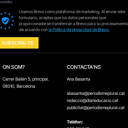
ON SOM?
CONTACTA'NS
Carrer Bailén 5, principal.
Ana Basanta
08010, Barcelona
abasanta@periodismeplural.cat
redaccio@diarieducacio.cat
publicitat@periodismeplural.cat
Telèfon: