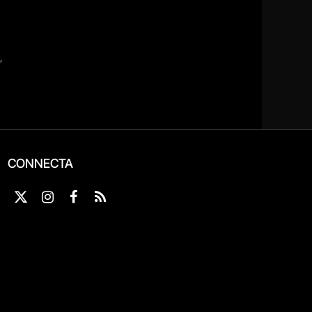
CONNECTA
X
Instagram
Facebook
RSS
(Twitter)