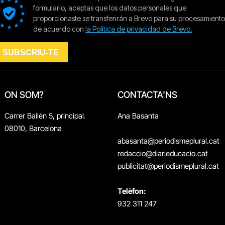
ON SOM?
CONTACTA'NS
Carrer Bailén 5, principal.
Ana Basanta
08010, Barcelona
abasanta@periodismeplural.cat
redaccio@diarieducacio.cat
publicitat@periodismeplural.cat
Telèfon:
932 311 247