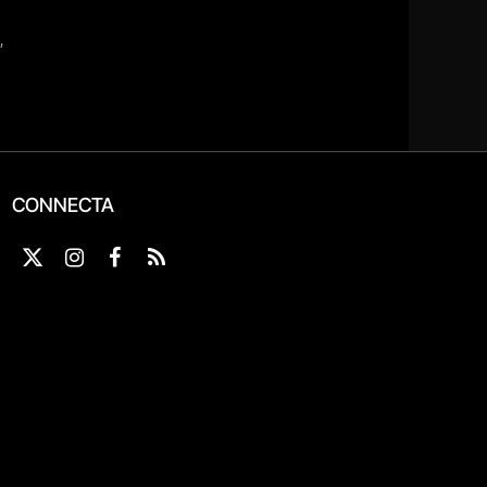
CONNECTA
X
Instagram
Facebook
RSS
(Twitter)