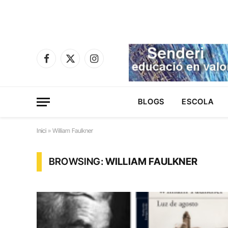
Facebook
X
Instagram
(Twitter)
BLOGS
ESCOLA
Inici
»
William Faulkner
BROWSING:
WILLIAM FAULKNER