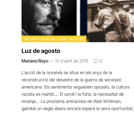
VALORS A LA NOVEL.LA DEL SEGLE XX
Luz de agosto
Mariano Royo
13 d'abril de 2015
0
L’acció de la novel•la se situa en els anys de la
reconstrucció del desastre de la guerra de secessió
americana. Els sentiments segueixen oposats, la cultura
racista es manté…. El soroll i la fúria, la necessitat de
revenja… La proclama antiracista de Walt Whitman,
gairebé un segle abans encara espera la seva oportunitat.