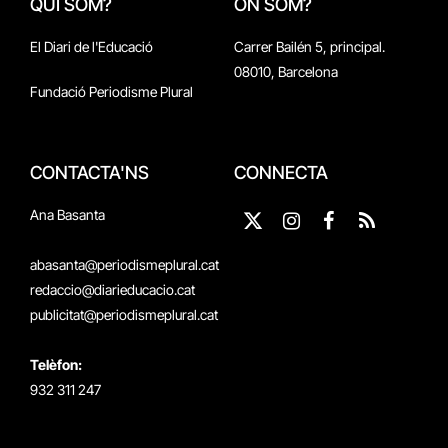
QUI SOM?
ON SOM?
El Diari de l'Educació
Carrer Bailén 5, principal.
08010, Barcelona
Fundació Periodisme Plural
CONTACTA'NS
CONNECTA
Ana Basanta
X
Instagram
Facebook
RSS
(Twitter)
abasanta@periodismeplural.cat
redaccio@diarieducacio.cat
publicitat@periodismeplural.cat
Telèfon:
932 311 247