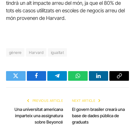
tindrà un alt impacte arreu del món, ja que el 80% de
tots els casos utilitzats en escoles de negocis arreu del
món provenen de Harvard.
gènere
Harvard
igualtat
Twitter
Facebook
Telegram
WhatsApp
LinkedIn
Copy
Link
PREVIOUS ARTICLE
NEXT ARTICLE
Una universitat americana
El govern brasiler crearà una
imparteix una assignatura
base de dades pública de
sobre Beyoncé
graduats