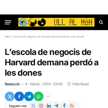
Inici
»
L’escola de negocis de Harvard demana perdó a les dones
L’escola de negocis de
Harvard demana perdó a
les dones
Redacció
4 - febrer - 2014 · 03:45
1 Min Read
X
Instagram
LinkedIn
Telegram
Facebook
RSS
Segueix-nos