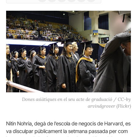
(Twitter)
Dones asiàtiques en el seu acte de graduació / CC-by
arvindgrover (Flickr)
Nitin Nohria, degà de l’escola de negocis de Harvard, es
va disculpar públicament la setmana passada per com