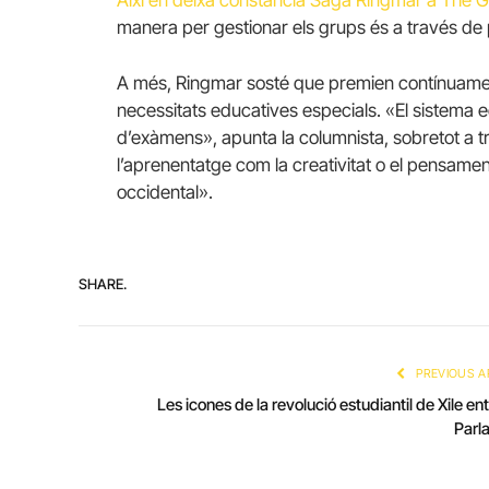
Així en deixa constància Saga Ringmar a The 
manera per gestionar els grups és a través de p
A més, Ringmar sosté que premien contínuame
necessitats educatives especials. «El sistema e
d’exàmens», apunta la columnista, sobretot a 
l’aprenentatge com la creativitat o el pensament
occidental».
SHARE.
PREVIOUS A
Les icones de la revolució estudiantil de Xile ent
Parl