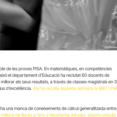
utible de les proves PISA. En matemàtiques, en competències
per això el departament d’Educació ha reclutat 60 docents de
illorar els seus resultats, a través de classes magistrals en 
us d’excel·lència.
Així ho recollia aquesta setmana la BBC i d’al
i ha una manca de coneixements de càlcul generalitzada entre 
 milions de lliures a l’any a l’economia del país, segons estudis