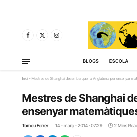
Facebook
X
Instagram
(Twitter)
BLOGS
ESCOLA
Inici
»
Mestres de Shanghai desembarquen a Anglaterra per ensenyar ma
Mestres de Shanghai d
ensenyar matemàtique
Tomeu Ferrer
14 - març - 2014 · 07:29
2 Mins Rea