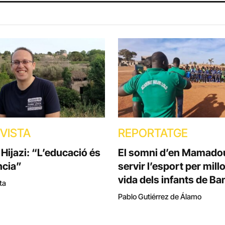
VISTA
REPORTATGE
Hijazi: “L’educació és
El somni d’en Mamadou
ncia”
servir l’esport per millo
vida dels infants de B
ta
Pablo Gutiérrez de Álamo