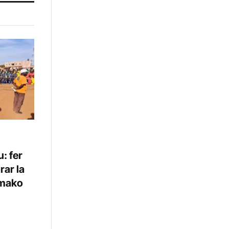
: fer
rar la
amako