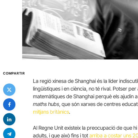
COMPARTIR
La regió xinesa de Shanghai és la líder indisc
lingüístiques i en ciència, no té rival. Potser 
matemàtiques de Shanghai perquè els ajudin a m
maths hubs
, que són xarxes de centres educati
mitjans britànics
.
Al Regne Unit existeix la preocupació de que h
adults, i que això fins i tot
arriba a costar uns 20