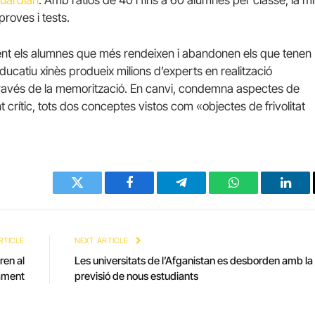
Guardian
. Amb ràtios de 40 i fins a 60 alumnes per classe, la mil
roves i tests.
nt els alumnes que més rendeixen i abandonen els que tenen
ducatiu xinès produeix milions d’experts en realització
través de la memorització. En canvi, condemna aspectes de
 crític, tots dos conceptes vistos com «objectes de frivolitat
Twitter
Facebook
Telegram
WhatsApp
Linke
RTICLE
NEXT ARTICLE
ren al
Les universitats de l’Afganistan es desborden amb la
ament
previsió de nous estudiants