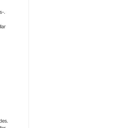
s-.
lar
des.