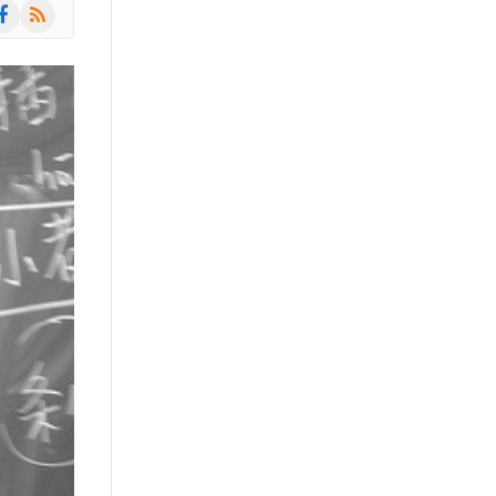
am
cebook
RSS