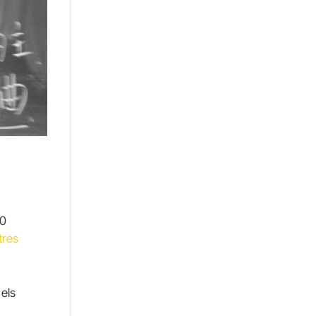
30
tres
els