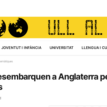
JOVENTUT I INFÀNCIA
UNIVERSITAT
LLENGUA I C
temàtiques
esembarquen a Anglaterra p
s
d