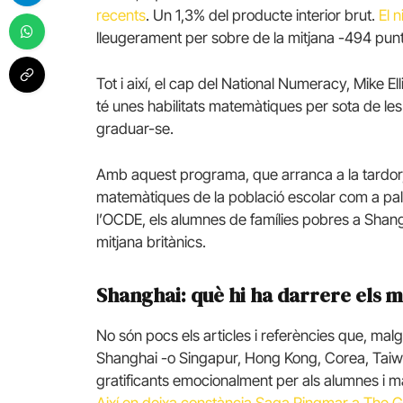
recents
. Un 1,3% del producte interior brut.
El 
lleugerament per sobre de la mitjana -494 pun
Tot i així, el cap del National Numeracy, Mike El
té unes habilitats matemàtiques per sota de le
graduar-se.
Amb aquest programa, que arranca a la tardor, 
matemàtiques de la població escolar com a pala
l’OCDE, els alumnes de famílies pobres a Shang
mitjana britànics.
Shanghai: què hi ha darrere els m
No són pocs els articles i referències que, mal
Shanghai -o Singapur, Hong Kong, Corea, Taiwa
gratificants emocionalment per als alumnes i m