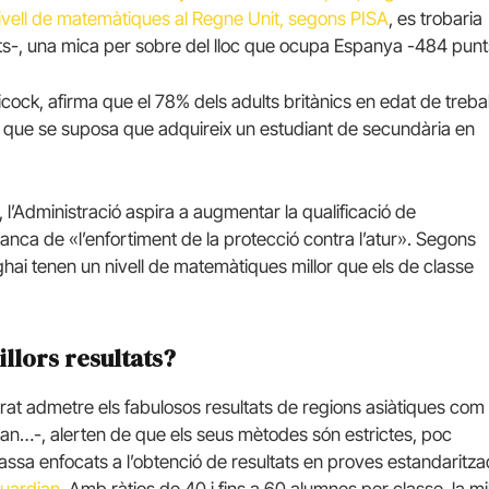
nivell de matemàtiques al Regne Unit, segons PISA
, es trobaria
ts-, una mica per sobre del lloc que ocupa Espanya -484 punt
licock, afirma que el 78% dels adults britànics en edat de trebal
s que se suposa que adquireix un estudiant de secundària en
l’Administració aspira a augmentar la qualificació de
nca de «l’enfortiment de la protecció contra l’atur». Segons
hai tenen un nivell de matemàtiques millor que els de classe
illors resultats?
grat admetre els fabulosos resultats de regions asiàtiques com
n…-, alerten de que els seus mètodes són estrictes, poc
assa enfocats a l’obtenció de resultats en proves estandaritza