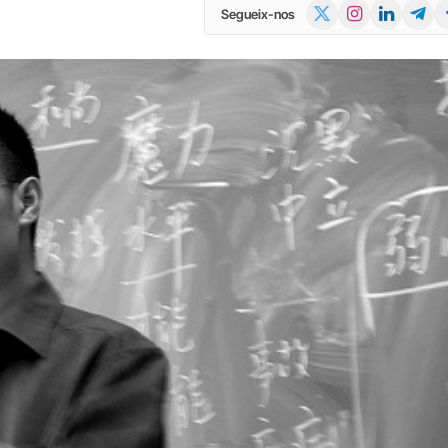
X
Instagram
LinkedIn
Telegr
Fa
Segueix-nos
(Twitter)