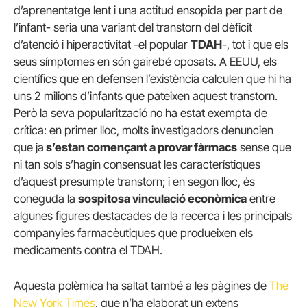
d’aprenentatge lent i una actitud ensopida per part de
l’infant- seria una variant del transtorn del dèficit
d’atenció i hiperactivitat -el popular
TDAH
-, tot i que els
seus símptomes en són gairebé oposats. A EEUU, els
científics que en defensen l’existència calculen que hi ha
uns 2 milions d’infants que pateixen aquest transtorn.
Però la seva popularització no ha estat exempta de
crítica: en primer lloc, molts investigadors denuncien
que ja
s’estan començant a provar fàrmacs
sense que
ni tan sols s’hagin consensuat les característiques
d’aquest presumpte transtorn; i en segon lloc, és
coneguda la
sospitosa vinculació econòmica
entre
algunes figures destacades de la recerca i les principals
companyies farmacèutiques que produeixen els
medicaments contra el TDAH.
Aquesta polèmica ha saltat també a les pàgines de
The
New York Times
, que n’ha elaborat un extens