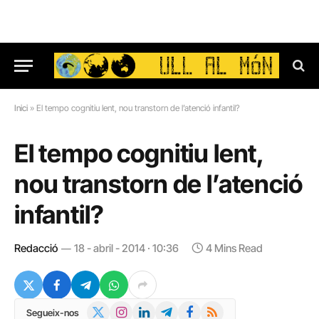
Inici
»
El tempo cognitiu lent, nou transtorn de l’atenció infantil?
El tempo cognitiu lent,
nou transtorn de l’atenció
infantil?
Redacció
18 - abril - 2014 · 10:36
4 Mins Read
X
Instagram
LinkedIn
Telegram
Facebook
RSS
Segueix-nos