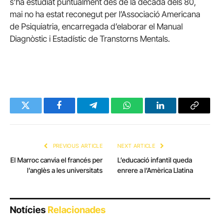
s’ha estudiat puntualment des de la dècada dels 80,
mai no ha estat reconegut per l’Associació Americana
de Psiquiatria, encarregada d’elaborar el Manual
Diagnòstic i Estadístic de Transtorns Mentals.
Twitter
Facebook
Telegram
WhatsApp
LinkedIn
Copy
Link
PREVIOUS ARTICLE
NEXT ARTICLE
El Marroc canvia el francés per
L’educació infantil queda
l’anglès a les universitats
enrere a l’Amèrica Llatina
Notícies
Relacionades