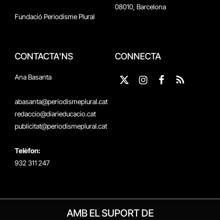
08010, Barcelona
Fundació Periodisme Plural
CONTACTA'NS
CONNECTA
Ana Basanta
X
Instagram
Facebook
RSS
(Twitter)
abasanta@periodismeplural.cat
redaccio@diarieducacio.cat
publicitat@periodismeplural.cat
Telèfon:
932 311 247
AMB EL SUPORT DE