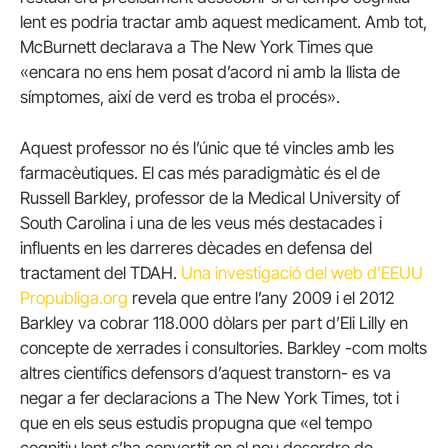
lent es podria tractar amb aquest medicament. Amb tot,
McBurnett declarava a The New York Times que
«encara no ens hem posat d’acord ni amb la llista de
símptomes, així de verd es troba el procés».
Aquest professor no és l’únic que té vincles amb les
farmacèutiques. El cas més paradigmàtic és el de
Russell Barkley, professor de la Medical University of
South Carolina i una de les veus més destacades i
influents en les darreres dècades en defensa del
tractament del TDAH.
Una investigació del web d’EEUU
Propubliga.org
revela que entre l’any 2009 i el 2012
Barkley va cobrar 118.000 dòlars per part d’Eli Lilly en
concepte de xerrades i consultories. Barkley -com molts
altres científics defensors d’aquest transtorn- es va
negar a fer declaracions a The New York Times, tot i
que en els seus estudis propugna que «el tempo