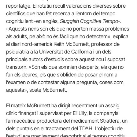
reportatge. El rotatiu recull valoracions diverses sobre
científics que han fet recerca a l’entorn del tempo
cognitiu lent -en anglès,
Sluggish Cognitive Tempo-
.
«Aquests nens són els que no porten massa problemes
als adults, pe això no és fàcil que ho detectem», explica
al diari nord-americà Keith McBurnett, professor de
psiquiatria a la Universitat de California i un dels
principals autors d’estudis sobre aquest nou i suposat
transtorn. «Són els que somnien desperts, els que no
fan els deures, els que s’obliden de posar el nom a
l’examen o de contestar alguna pregunta, coses com
aquesta», sosté McBurnett.
El mateix McBurnett ha dirigit recentment un assaig
clínic finançat i supervisat per Eli Lilly, la companyia
farmacèutica productora del medicament Strattera, un
dels puntals en el tractament del TDAH. L’objectiu de
l’estudi era precisament descobrir si el tempo cognitiu