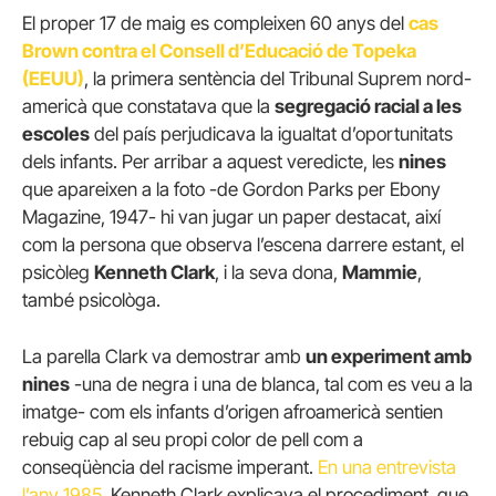
El proper 17 de maig es compleixen 60 anys del
cas
Brown contra el Consell d’Educació de Topeka
(EEUU)
, la primera sentència del Tribunal Suprem nord-
americà que constatava que la
segregació racial a les
escoles
del país perjudicava la igualtat d’oportunitats
dels infants. Per arribar a aquest veredicte, les
nines
que apareixen a la foto -de Gordon Parks per Ebony
Magazine, 1947- hi van jugar un paper destacat, així
com la persona que observa l’escena darrere estant, el
psicòleg
Kenneth Clark
, i la seva dona,
Mammie
,
també psicològa.
La parella Clark va demostrar amb
un experiment amb
nines
-una de negra i una de blanca, tal com es veu a la
imatge- com els infants d’origen afroamericà sentien
rebuig cap al seu propi color de pell com a
conseqüència del racisme imperant.
En una entrevista
l’any 1985
, Kenneth Clark explicava el procediment, que