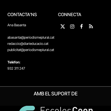
CONTACTA'NS
CONNECTA
Ana Basanta
X
Instagram
Facebook
RSS
(Twitter)
abasanta@periodismeplural.cat
redaccio@diarieducacio.cat
publicitat@periodismeplural.cat
Telèfon:
932 311 247
AMB EL SUPORT DE