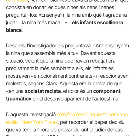
consistia en donar les dues nines als nens i nenes i
preguntar-los: «Ensenya’m la nina amb què t’agradaria
jugar… la nina més maca…». I
els infants escollien la
blanca
.
Després, l’investigador els preguntava: «Ara ensenya’m
la nina que s’assembla més a tu». Davant aquesta
situació, veient que la nina que havien rebutjat era
precisament la més semblant a ells, els infants es
mostraven «emocionalment contrariats» i reaccionaven
molestos, segons Clark. Aquesta era la prova de que
«en una
societat racista
, el color és un
component
traumàtic»
en el desenvolupament de l’autoestima.
D’aquesta investigació
se’n feia ressò aquesta setmana
el diari New York Times
, per recordar el paper decisiu
que va tenir a l’hora de provar durant el judici del cas