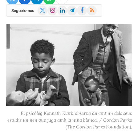
X
Instagram
LinkedIn
Telegram
Facebook
RSS
Segueix-nos
(Twitter)
El psicòleg Kenneth Klark observa durant un dels seus
estudis un nen que juga amb la nina blanca. / Gordon Parks
(The Gordon Parks Foundation).