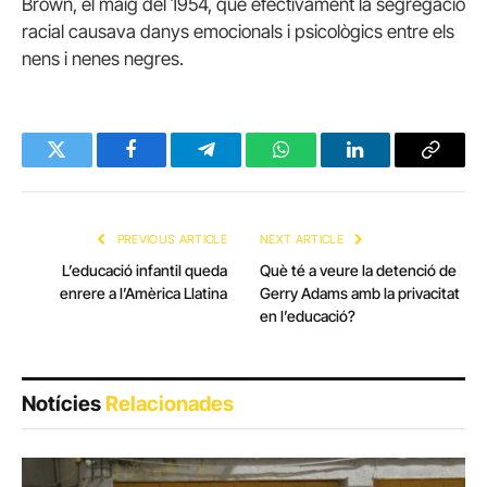
Brown, el maig del 1954, que efectivament la segregació
racial causava danys emocionals i psicològics entre els
nens i nenes negres.
Twitter
Facebook
Telegram
WhatsApp
LinkedIn
Copy
Link
PREVIOUS ARTICLE
NEXT ARTICLE
L’educació infantil queda
Què té a veure la detenció de
enrere a l’Amèrica Llatina
Gerry Adams amb la privacitat
en l’educació?
Notícies
Relacionades