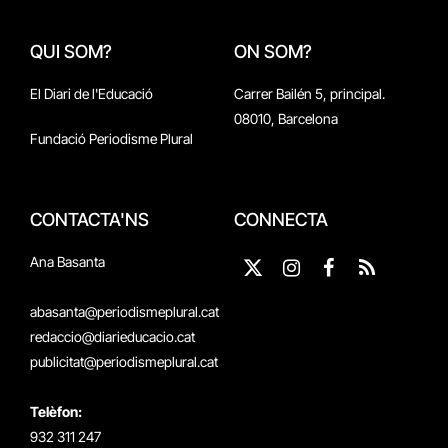
QUI SOM?
ON SOM?
El Diari de l'Educació
Carrer Bailén 5, principal.
08010, Barcelona
Fundació Periodisme Plural
CONTACTA'NS
CONNECTA
Ana Basanta
X
Instagram
Facebook
RSS
(Twitter)
abasanta@periodismeplural.cat
redaccio@diarieducacio.cat
publicitat@periodismeplural.cat
Telèfon:
932 311 247