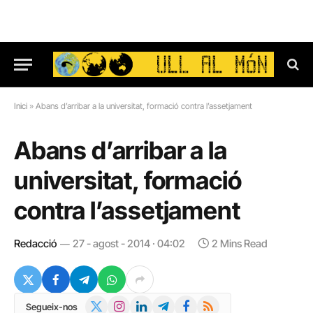
Inici
»
Abans d’arribar a la universitat, formació contra l’assetjament
Abans d’arribar a la
universitat, formació
contra l’assetjament
Redacció
27 - agost - 2014 · 04:02
2 Mins Read
X
Instagram
LinkedIn
Telegram
Facebook
RSS
Segueix-nos