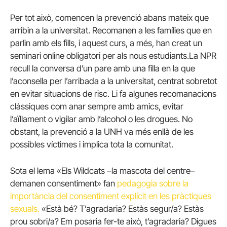
Per tot això, comencen la prevenció abans mateix que
arribin a la universitat. Recomanen a les famílies que en
parlin amb els fills, i aquest curs, a més, han creat un
seminari online obligatori per als nous estudiants.La NPR
recull la conversa d’un pare amb una filla en la que
l’aconsella per l’arribada a la universitat, centrat sobretot
en evitar situacions de risc. Li fa algunes recomanacions
clàssiques com anar sempre amb amics, evitar
l’aïllament o vigilar amb l’alcohol o les drogues. No
obstant, la prevenció a la UNH va més enllà de les
possibles víctimes i implica tota la comunitat.
Sota el lema «Els Wildcats –la mascota del centre–
demanen consentiment» fan
pedagogia sobre la
importància del consentiment explícit en les pràctiques
sexuals.
«Està bé? T’agradaria? Estàs segur/a? Estàs
prou sobri/a? Em posaria fer-te això, t’agradaria? Digues