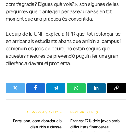
com t’agrada? Digues què vols?», són algunes de les
preguntes que plantegen per assegurar-se en tot
moment que una pràctica és consentida.
L’equip de la UNH explica a NPR que, tot i esforçar-se
en arribar als estudiants abans que arribin al campus i
comencin els jocs de beure, no estan segurs que
aquestes mesures de prevenció puguin fer una gran
diferència davant el problema.
Twitter
Facebook
Telegram
WhatsApp
LinkedIn
Copy
Link
PREVIOUS ARTICLE
NEXT ARTICLE
Ferguson, com abordar els
França: 17% dels joves amb
disturbis a classe
dificultats financeres