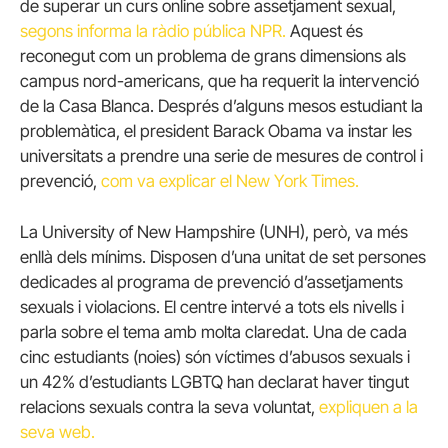
de superar un curs online sobre assetjament sexual,
segons informa la ràdio pública NPR.
Aquest és
reconegut com un problema de grans dimensions als
campus nord-americans, que ha requerit la intervenció
de la Casa Blanca. Després d’alguns mesos estudiant la
problemàtica, el president Barack Obama va instar les
universitats a prendre una serie de mesures de control i
prevenció,
com va explicar el New York Times.
La University of New Hampshire (UNH), però, va més
enllà dels mínims. Disposen d’una unitat de set persones
dedicades al programa de prevenció d’assetjaments
sexuals i violacions. El centre intervé a tots els nivells i
parla sobre el tema amb molta claredat. Una de cada
cinc estudiants (noies) són víctimes d’abusos sexuals i
un 42% d’estudiants LGBTQ han declarat haver tingut
relacions sexuals contra la seva voluntat,
expliquen a la
seva web.