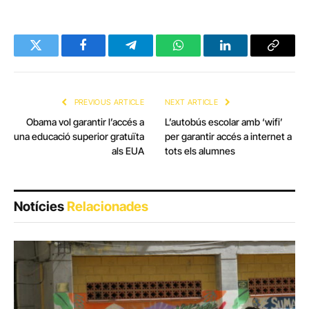
Twitter
Facebook
Telegram
WhatsApp
LinkedIn
Copy
Link
PREVIOUS ARTICLE
NEXT ARTICLE
Obama vol garantir l’accés a
L’autobús escolar amb ‘wifi’
una educació superior gratuïta
per garantir accés a internet a
als EUA
tots els alumnes
Notícies
Relacionades