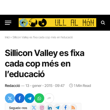
Inici
»
Sillicon Valley es fixa cada cop més en l’educació
Sillicon Valley es fixa
cada cop més en
l’educació
Redacció
13 - gener - 2015 · 09:47
1 Min Read
X
Instagram
LinkedIn
Telegram
Facebook
RSS
Segueix-nos