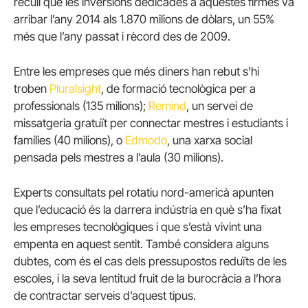
recull que les inversions dedicades a aquestes firmes va
arribar l’any 2014 als 1.870 milions de dòlars, un 55%
més que l’any passat i rècord des de 2009.
Entre les empreses que més diners han rebut s’hi
troben
Pluralsight
, de formació tecnològica per a
professionals (135 milions);
Remind
, un servei de
missatgeria gratuït per connectar mestres i estudiants i
famílies (40 milions), o
Edmodo
, una xarxa social
pensada pels mestres a l’aula (30 milions).
Experts consultats pel rotatiu nord-americà apunten
que l’educació és la darrera indústria en què s’ha fixat
les empreses tecnològiques i que s’està vivint una
empenta en aquest sentit. També considera alguns
dubtes, com és el cas dels pressupostos reduïts de les
escoles, i la seva lentitud fruit de la burocràcia a l’hora
de contractar serveis d’aquest tipus.