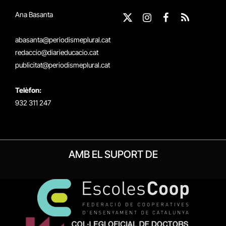
Ana Basanta
X
Instagram
Facebook
RSS
(Twitter)
abasanta@periodismeplural.cat
redaccio@diarieducacio.cat
publicitat@periodismeplural.cat
Telèfon:
932 311 247
AMB EL SUPORT DE