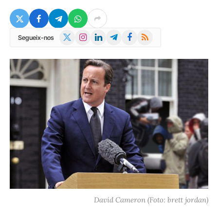
X
Instagram
LinkedIn
Telegram
Facebook
RSS
Segueix-nos
(Twitter)
David Cameron (Foto: brett jordan)