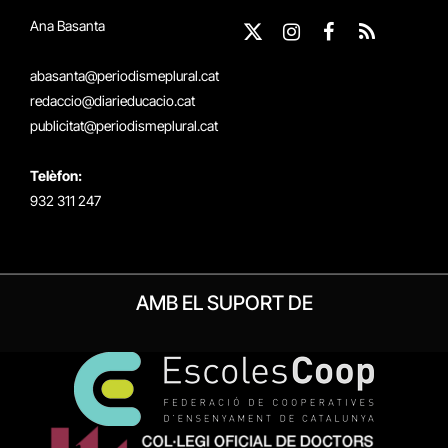
Ana Basanta
X
Instagram
Facebook
RSS
(Twitter)
abasanta@periodismeplural.cat
redaccio@diarieducacio.cat
publicitat@periodismeplural.cat
Telèfon:
932 311 247
AMB EL SUPORT DE