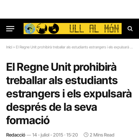
Inici
»
El Regne Unit prohibirà treballar als estudiants estrangers i els expulsarà després de la seva formació
El Regne Unit prohibirà
treballar als estudiants
estrangers i els expulsarà
després de la seva
formació
Redacció
14 - juliol - 2015 · 15:20
2 Mins Read