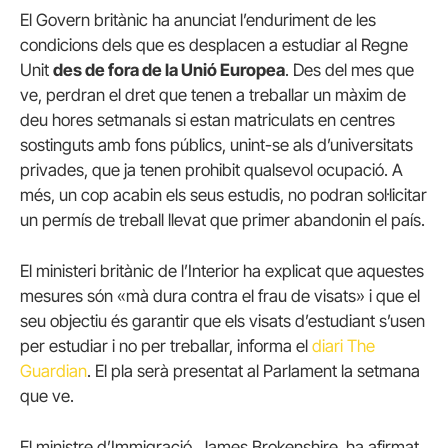
El Govern britànic ha anunciat l’enduriment de les
condicions dels que es desplacen a estudiar al Regne
Unit
des de fora de la Unió Europea
. Des del mes que
ve, perdran el dret que tenen a treballar un màxim de
deu hores setmanals si estan matriculats en centres
sostinguts amb fons públics, unint-se als d’universitats
privades, que ja tenen prohibit qualsevol ocupació. A
més, un cop acabin els seus estudis, no podran sol·licitar
un permís de treball llevat que primer abandonin el país.
El ministeri britànic de l’Interior ha explicat que aquestes
mesures són «mà dura contra el frau de visats» i que el
seu objectiu és garantir que els visats d’estudiant s’usen
per estudiar i no per treballar, informa el
diari The
Guardian
. El pla serà presentat al Parlament la setmana
que ve.
El ministre d’Immigració, James Brokenshire, ha afirmat