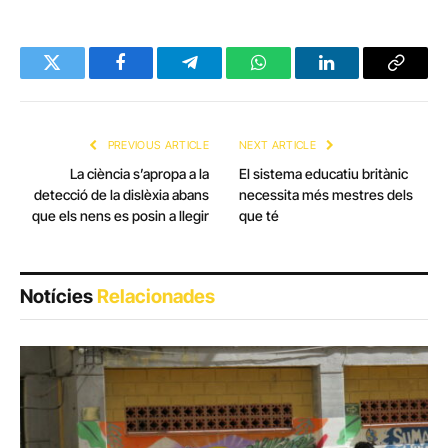
Twitter
Facebook
Telegram
WhatsApp
LinkedIn
Copy
Link
PREVIOUS ARTICLE
NEXT ARTICLE
La ciència s’apropa a la
El sistema educatiu britànic
detecció de la dislèxia abans
necessita més mestres dels
que els nens es posin a llegir
que té
Notícies
Relacionades