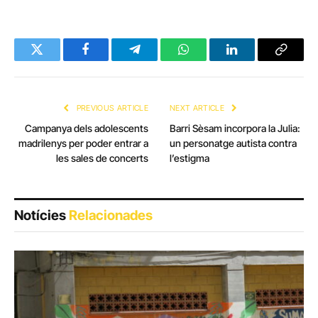
Twitter
Facebook
Telegram
WhatsApp
LinkedIn
Copy
Link
PREVIOUS ARTICLE
NEXT ARTICLE
Campanya dels adolescents
Barri Sèsam incorpora la Julia:
madrilenys per poder entrar a
un personatge autista contra
les sales de concerts
l’estigma
Notícies
Relacionades