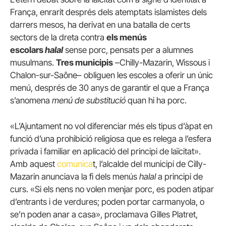
França, enrarit després dels atemptats islamistes dels
darrers mesos, ha derivat en una batalla de certs
sectors de la dreta contra
els menús
escolars
halal
sense porc, pensats per a alumnes
musulmans.
Tres municipis
–Chilly-Mazarin, Wissous i
Chalon-sur-Saône– obliguen les escoles a oferir un únic
menú, després de 30 anys de garantir el que a França
s’anomena
menú de substitució
quan hi ha porc.
«L’Ajuntament no vol diferenciar més els tipus d’àpat en
funció d’una prohibició religiosa que es relega a l’esfera
privada i familiar en aplicació del principi de laïcitat».
Amb aquest
comunica
t, l’alcalde del municipi de Cilly-
Mazarin anunciava la fi dels menús
halal
a principi de
curs. «Si els nens no volen menjar porc, es poden atipar
d’entrants i de verdures; poden portar carmanyola, o
se’n poden anar a casa», proclamava Gilles Platret,