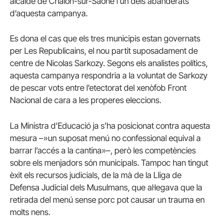
alcalde de Chalon-sur-Saône i un dels abanderats
d’aquesta campanya.
Es dona el cas que els tres municipis estan governats
per Les Republicains, el nou partit suposadament de
centre de Nicolas Sarkozy. Segons els analistes polítics,
aquesta campanya respondria a la voluntat de Sarkozy
de pescar vots entre l’etectorat del xenòfob Front
Nacional de cara a les properes eleccions.
La Ministra d’Educació ja s’ha posicionat contra aquesta
mesura –»un suposat menú no confessional equival a
barrar l’accés a la cantina»–, però les competències
sobre els menjadors són municipals. Tampoc han tingut
èxit els recursos judicials, de la mà de la Lliga de
Defensa Judicial dels Musulmans, que al·legava que la
retirada del menú sense porc pot causar un trauma en
molts nens.