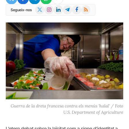
X
Instagram
LinkedIn
Telegram
Facebook
RSS
Segueix-nos
(Twitter)
Guerra de la dreta francesa contra els menús 'halal' / Foto
U.S. Department of Agriculture
L’etern debat sobre la laïcitat com a signe d’identitat a