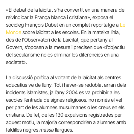
«El debat de la laïcitat s’ha convertit en una manera de
reivindicar la França blanca i cristiana», exposa el
sociòleg François Dubet en un complet reportatge a
Le
Monde
sobre laïcitat a les escoles. En la mateixa línia,
des de l’Observatori de la Laïcitat, que pertany al
Govern, s’oposen a la mesure i precisen que «l’objectiu
del secularisme no és eliminar les diferències en una
societat».
La discussió política al voltant de la laïcitat als centres
educatius ve de lluny. Tot i haver-se redoblat arran dels
incidents islamistes, ja l’any 2004 es va prohibir a les
escoles l’entrada de signes religiosos. no només el vel
per part de les alumnes musulmanes o les creus en els
cristians. De fet, de les 130 expulsions registrades per
aquest motiu, la majoria correspondrien a alumnes amb
faldilles negres
massa
llargues
.