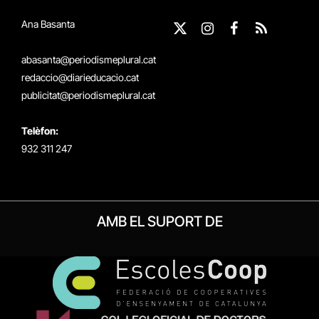
Ana Basanta
X
Instagram
Facebook
RSS
(Twitter)
abasanta@periodismeplural.cat
redaccio@diarieducacio.cat
publicitat@periodismeplural.cat
Telèfon:
932 311 247
AMB EL SUPORT DE