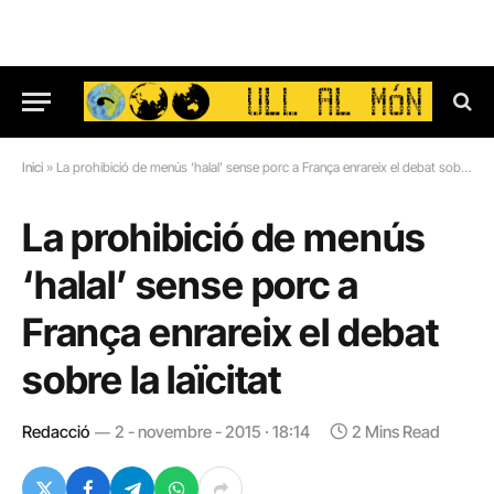
Inici
»
La prohibició de menús ‘halal’ sense porc a França enrareix el debat sobre la laïcitat
La prohibició de menús
‘halal’ sense porc a
França enrareix el debat
sobre la laïcitat
Redacció
2 - novembre - 2015 · 18:14
2 Mins Read