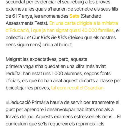
secundat per evidenciar el seu rebuig a les proves
externes a les quals s’haurien de sotmetre els seus fills
de 6 i 7 anys, les anomenades
Sats
(Standard
Assessments Tests).
En una carta dirigida a la ministra
d’Educació, i que ja han signat quasi 40.000 famílies
, el
col·lectiu
Let Our Kids Be Kids
(deixeu que els nostres
nens siguin nens) crida al boicot.
Malgrat les expectatives, però, aquesta
primera
vaga
s’ha quedat en una xifra més aviat
reduïta: han estat uns 1.000 alumnes, segons fonts
oficials, els que no han anat aquest dimarts a classe per
boicotejar les proves,
tal com recull el Guardian
.
«L’educació Primària hauria de servir per transmetre el
gust per aprendre i desenvolupar habilitats socials a
través del joc. Aquests exàmens estressen els nens… El
currículum que se’ls requereix els reprimeix i els