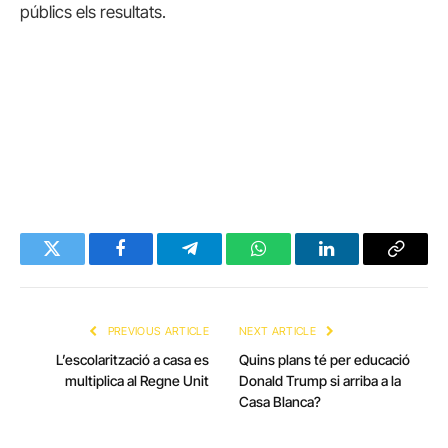
públics els resultats.
Twitter
Facebook
Telegram
WhatsApp
LinkedIn
Copy
Link
PREVIOUS ARTICLE
NEXT ARTICLE
L’escolarització a casa es
Quins plans té per educació
multiplica al Regne Unit
Donald Trump si arriba a la
Casa Blanca?