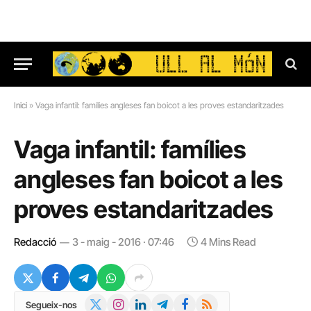
Inici
»
Vaga infantil: famílies angleses fan boicot a les proves estandaritzades
Vaga infantil: famílies
angleses fan boicot a les
proves estandaritzades
Redacció
3 - maig - 2016 · 07:46
4 Mins Read
X
Instagram
LinkedIn
Telegram
Facebook
RSS
Segueix-nos