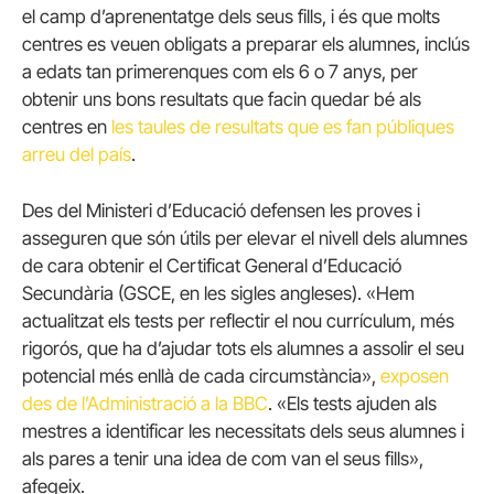
el camp d’aprenentatge dels seus fills, i és que molts
centres es veuen obligats a preparar els alumnes, inclús
a edats tan primerenques com els 6 o 7 anys, per
obtenir uns bons resultats que facin quedar bé als
centres en
les taules de resultats que es fan públiques
arreu del país
.
Des del Ministeri d’Educació defensen les proves i
asseguren que són útils per elevar el nivell dels alumnes
de cara obtenir el Certificat General d’Educació
Secundària (GSCE, en les sigles angleses). «Hem
actualitzat els tests per reflectir el nou currículum, més
rigorós, que ha d’ajudar tots els alumnes a assolir el seu
potencial més enllà de cada circumstància»,
exposen
des de l’Administració a la BBC
. «Els tests ajuden als
mestres a identificar les necessitats dels seus alumnes i
als pares a tenir una idea de com van el seus fills»,
afegeix.