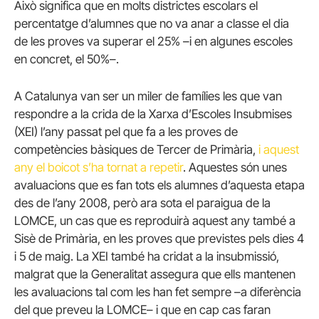
Això significa que en molts districtes escolars el
percentatge d’alumnes que no va anar a classe el dia
de les proves va superar el 25% –i en algunes escoles
en concret, el 50%–.
A Catalunya van ser un miler de famílies les que van
respondre a la crida de la Xarxa d’Escoles Insubmises
(XEI) l’any passat pel que fa a les proves de
competències bàsiques de Tercer de Primària,
i aquest
any el boicot s’ha tornat a repetir
. Aquestes són unes
avaluacions que es fan tots els alumnes d’aquesta etapa
des de l’any 2008, però ara sota el paraigua de la
LOMCE, un cas que es reproduirà aquest any també a
Sisè de Primària, en les proves que previstes pels dies 4
i 5 de maig. La XEI també ha cridat a la insubmissió,
malgrat que la Generalitat assegura que ells mantenen
les avaluacions tal com les han fet sempre –a diferència
del que preveu la LOMCE– i que en cap cas faran