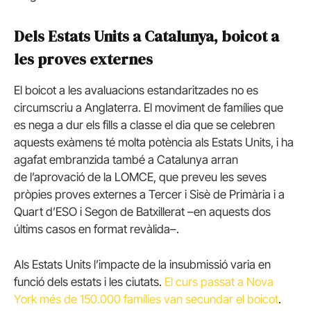
Dels Estats Units a Catalunya, boicot a
les proves externes
El boicot a les avaluacions estandaritzades no es
circumscriu a Anglaterra. El moviment de famílies que
es nega a dur els fills a classe el dia que se celebren
aquests exàmens té molta potència als Estats Units, i ha
agafat embranzida també a Catalunya arran
de l’aprovació de la LOMCE, que preveu les seves
pròpies proves externes a Tercer i Sisè de Primària i a
Quart d’ESO i Segon de Batxillerat –en aquests dos
últims casos en format revàlida–.
Als Estats Units l’impacte de la insubmissió varia en
funció dels estats i les ciutats.
El curs passat a Nova
York més de 150.000 famílies van secundar el boicot
.