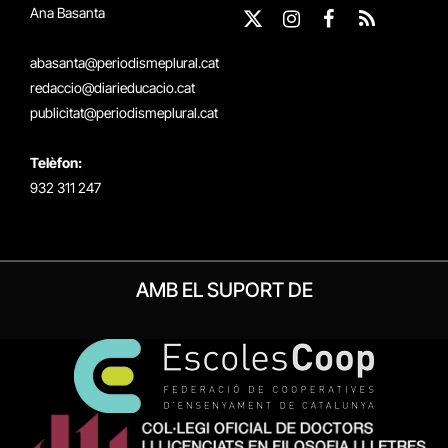
Ana Basanta
X
Instagram
Facebook
RSS
(Twitter)
abasanta@periodismeplural.cat
redaccio@diarieducacio.cat
publicitat@periodismeplural.cat
Telèfon:
932 311 247
AMB EL SUPORT DE