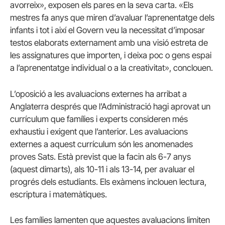
avorreix», exposen els pares en la seva carta. «Els
mestres fa anys que miren d’avaluar l’aprenentatge dels
infants i tot i així el Govern veu la necessitat d’imposar
testos elaborats externament amb una visió estreta de
les assignatures que importen, i deixa poc o gens espai
a l’aprenentatge individual o a la creativitat», conclouen.
L’oposició a les avaluacions externes ha arribat a
Anglaterra després que l’Administració hagi aprovat un
currículum que famílies i experts consideren més
exhaustiu i exigent que l’anterior. Les avaluacions
externes a aquest currículum són les anomenades
proves Sats. Està previst que la facin als 6-7 anys
(aquest dimarts), als 10-11 i als 13-14, per avaluar el
progrés dels estudiants. Els exàmens inclouen lectura,
escriptura i matemàtiques.
Les famílies lamenten que aquestes avaluacions limiten