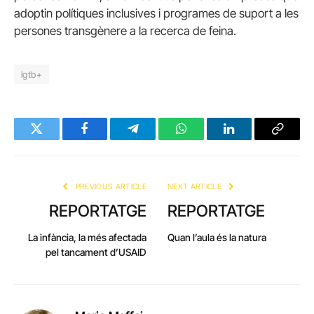
adoptin polítiques inclusives i programes de suport a les
persones transgènere a la recerca de feina.
lgtb+
Twitter
Facebook
Telegram
WhatsApp
LinkedIn
Copy
Link
PREVIOUS ARTICLE
NEXT ARTICLE
REPORTATGE
REPORTATGE
La infància, la més afectada
Quan l’aula és la natura
pel tancament d’USAID