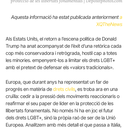
protecció de les llibertats fonamentals | Depositphotos.com
Aquesta informació ha estat publicada anteriorment
a
XQTheNews
Als Estats Units, el retorn a l’escena política de Donald
Trump ha anat acompanyat de l’èxit d’una retòrica cada
cop més conservadora i retrògrada, hostil cap a totes
les minories. empenyent-los a limitar els drets LGBT+
amb el pretext de defensar els «valors tradicionals».
Europa, que durant anys ha representat un far de
progrés en matèria de
drets civils
, es troba ara en una
cruïlla: cedir a la pressió dels moviments reaccionaris o
reafirmar el seu paper de líder en la protecció de les
llibertats fonamentals. No només hi ha en joc el futur
dels drets LGBT+, sinó la pròpia raó de ser de la Unió
Europea. Analitzem amb més detall el que passa a Itàlia,