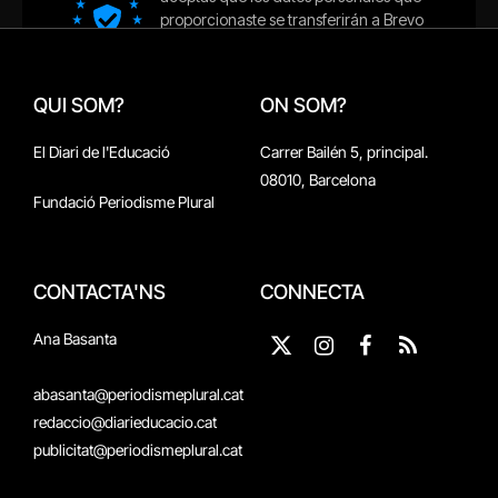
QUI SOM?
ON SOM?
El Diari de l'Educació
Carrer Bailén 5, principal.
08010, Barcelona
Fundació Periodisme Plural
CONTACTA'NS
CONNECTA
Ana Basanta
X
Instagram
Facebook
RSS
(Twitter)
abasanta@periodismeplural.cat
redaccio@diarieducacio.cat
publicitat@periodismeplural.cat