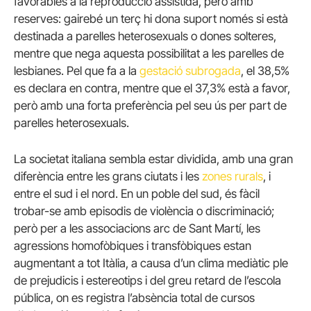
favorables a la reproducció assistida, però amb
reserves: gairebé un terç hi dona suport només si està
destinada a parelles heterosexuals o dones solteres,
mentre que nega aquesta possibilitat a les parelles de
lesbianes. Pel que fa a la
gestació subrogada
, el 38,5%
es declara en contra, mentre que el 37,3% està a favor,
però amb una forta preferència pel seu ús per part de
parelles heterosexuals.
La societat italiana sembla estar dividida, amb una gran
diferència entre les grans ciutats i les
zones rurals
, i
entre el sud i el nord. En un poble del sud, és fàcil
trobar-se amb episodis de violència o discriminació;
però per a les associacions arc de Sant Martí, les
agressions homofòbiques i transfòbiques estan
augmentant a tot Itàlia, a causa d’un clima mediàtic ple
de prejudicis i estereotips i del greu retard de l’escola
pública, on es registra l’absència total de cursos