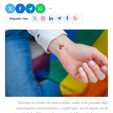
X
Instagram
LinkedIn
Telegram
Facebook
RSS
Segueix-nos
(Twitter)
Europa es troba en una cruïlla: cedir a la pressió dels
moviments reaccionaris o reafirmar-ne el paper en la