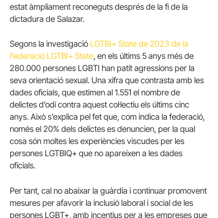
estat àmpliament reconeguts després de la fi de la
dictadura de Salazar.
Segons la investigació
LGTBI+ State de 2023 de la
Federació LGTBI+ State
, en els últims 5 anys més de
280.000 persones LGBTI han patit agressions per la
seva orientació sexual. Una xifra que contrasta amb les
dades oficials, que estimen al 1.551 el nombre de
delictes d’odi contra aquest col·lectiu els últims cinc
anys. Això s’explica pel fet que, com indica la federació,
només el 20% dels delictes es denuncien, per la qual
cosa són moltes les experiències viscudes per les
persones LGTBIQ+ que no apareixen a les dades
oficials.
Per tant, cal no abaixar la guàrdia i continuar promovent
mesures per afavorir la inclusió laboral i social de les
persones LGBT+, amb incentius per a les empreses que