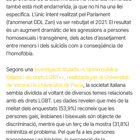
també està molt endarrerida, ja que no hi ha una llei
específica. L’únic intent realitzat pel Parlament
(l’anomenat DDL Zan) va ser rebutjat el 2021. El resultat
és un augment dramàtic de les agressions a persones
homosexuals i transgènere, dels actes d’assetjament
entre menors i dels suïcidis com a conseqüència de
l’homofòbia.
Segons una
investigació titulada «L’opinió pública
italiana i els drets LGBT+», realitzada per la Universitat
de Verona i la Universitat de Pavia
, la societat italiana
sembla dividida al voltant de diversos temes relacionats
amb els drets LGBT. Les dades revelen que més de la
meitat dels enquestats (53,9%) reconeix que les
persones gais, lesbianes i bisexuals són objecte de
discriminació, mentre que un terç de la mostra (31,8%)
minimitza el problema. Pel que fa a les persones
transgènere i no binàries, la percepció de la