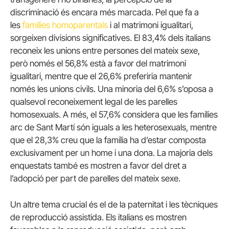
discriminació és encara més marcada. Pel que fa a
les
famílies homoparentals
i al matrimoni igualitari,
sorgeixen divisions significatives. El 83,4% dels italians
reconeix les unions entre persones del mateix sexe,
però només el 56,8% està a favor del matrimoni
igualitari, mentre que el 26,6% preferiria mantenir
només les unions civils. Una minoria del 6,6% s’oposa a
qualsevol reconeixement legal de les parelles
homosexuals. A més, el 57,6% considera que les famílies
arc de Sant Martí són iguals a les heterosexuals, mentre
que el 28,3% creu que la família ha d’estar composta
exclusivament per un home i una dona. La majoria dels
enquestats també es mostren a favor del dret a
l’adopció per part de parelles del mateix sexe.
Un altre tema crucial és el de la paternitat i les tècniques
de reproducció assistida. Els italians es mostren