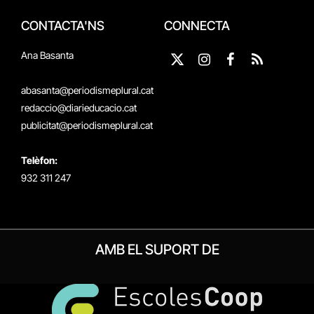
CONTACTA'NS
CONNECTA
Ana Basanta
X
Instagram
Facebook
RSS
(Twitter)
abasanta@periodismeplural.cat
redaccio@diarieducacio.cat
publicitat@periodismeplural.cat
Telèfon:
932 311 247
AMB EL SUPORT DE