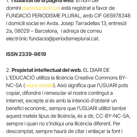
1.
Titularitat de la pàgina web
. El nom del
domini
diarieducacio.cat
està registrat a favor de
FUNDACIÓ PERIODISME PLURAL, amb CIF G65978348
i domicili social en Avda. Josep Tarradellas 13, entresòl
2a, 08029 – Barcelona, i adreça de correu
electrònic fundacio@periodismeplural.cat.
ISSN 2339-9619
2.
Propietat intel·lectual del web.
EL DIARI DE
L’EDUCACIÓ utilitza la llicència Creative Commons BY-
NC-SA (
veure detalls
). Això significa que l’USUARI pots
copiar, difondre i remesclar el nostre contingut a
Internet, excepte si és amb la intenció d’obtenir un
benefici econòmic, sempre que l’USUARI utilitzi també
aquest mateix tipus de llicència, és a dir, CC-BY-NC-SA,
sempre i quan no s’indiqui una llicència diferent. Per
descomptat, sempre haurà de citar i enllaçar la font i