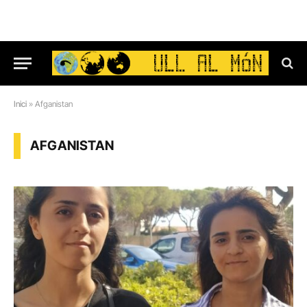
Inici
»
Afganistan
AFGANISTAN