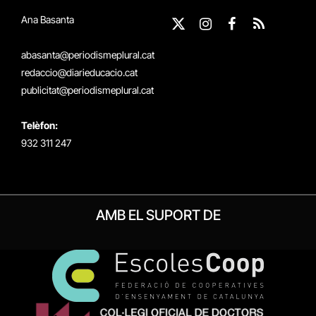
Ana Basanta
X
Instagram
Facebook
RSS
(Twitter)
abasanta@periodismeplural.cat
redaccio@diarieducacio.cat
publicitat@periodismeplural.cat
Telèfon:
932 311 247
AMB EL SUPORT DE