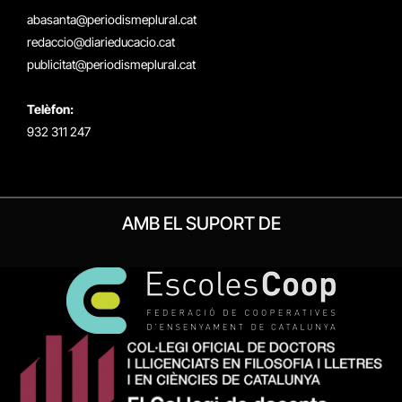
(Twitter)
abasanta@periodismeplural.cat
redaccio@diarieducacio.cat
publicitat@periodismeplural.cat
Telèfon:
932 311 247
AMB EL SUPORT DE