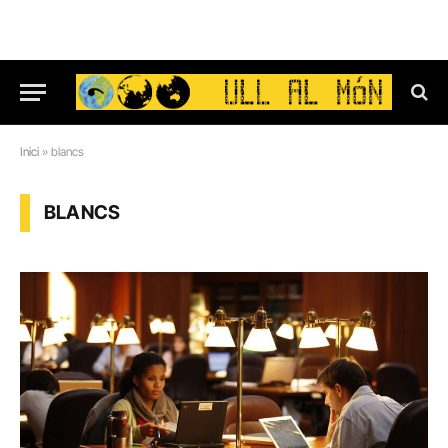
Inici
»
blancs
BLANCS