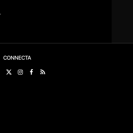
CONNECTA
X
Instagram
Facebook
RSS
(Twitter)