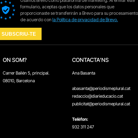
ON SOM?
CONTACTA'NS
Carrer Bailén 5, principal.
Ana Basanta
08010, Barcelona
abasanta@periodismeplural.cat
redaccio@diarieducacio.cat
publicitat@periodismeplural.cat
Telèfon:
932 311 247