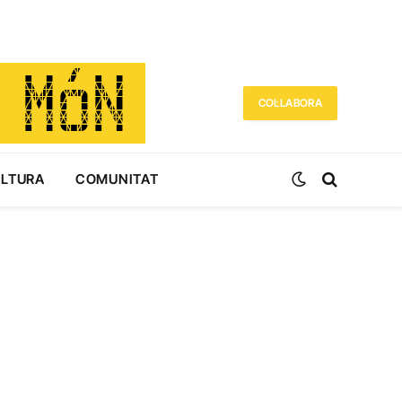
COL·LABORA
ULTURA
COMUNITAT