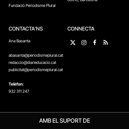
Fundació Periodisme Plural
CONTACTA'NS
CONNECTA
Ana Basanta
X
Instagram
Facebook
RSS
(Twitter)
abasanta@periodismeplural.cat
redaccio@diarieducacio.cat
publicitat@periodismeplural.cat
Telèfon:
932 311 247
AMB EL SUPORT DE