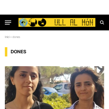
Inici
»
dones
DONES