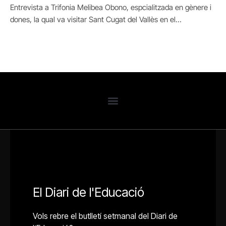
Entrevista a Trifonia Melibea Obono, espcialitzada en gènere i
dones, la qual va visitar Sant Cugat del Vallès en el…