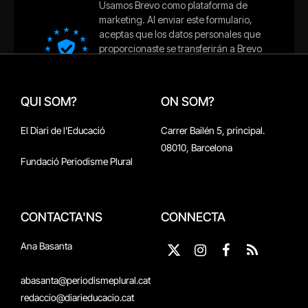
QUI SOM?
ON SOM?
El Diari de l'Educació
Carrer Bailén 5, principal.
08010, Barcelona
Fundació Periodisme Plural
CONTACTA'NS
CONNECTA
Ana Basanta
X
Instagram
Facebook
RSS
(Twitter)
abasanta@periodismeplural.cat
redaccio@diarieducacio.cat