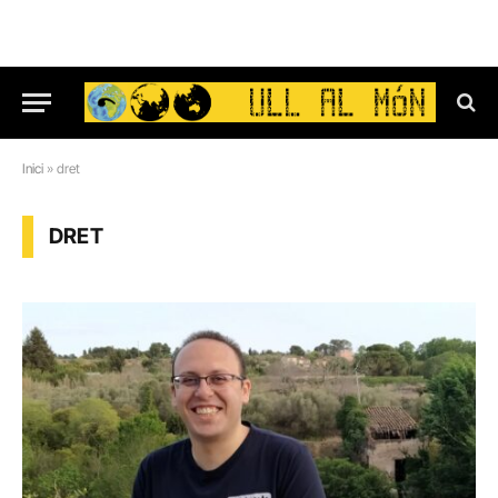
Inici
»
dret
DRET