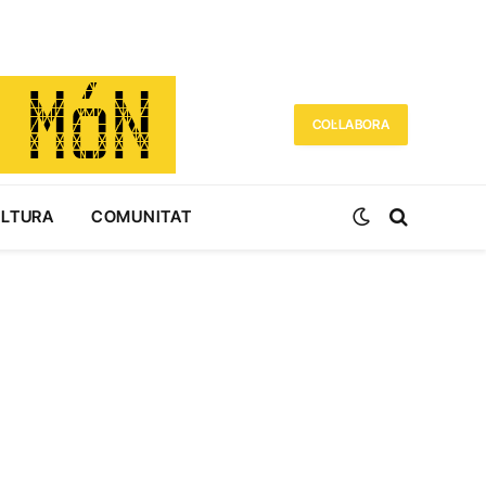
COL·LABORA
ULTURA
COMUNITAT