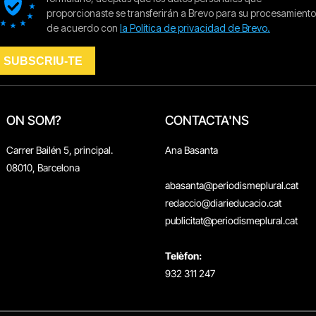
ON SOM?
CONTACTA'NS
Carrer Bailén 5, principal.
Ana Basanta
08010, Barcelona
abasanta@periodismeplural.cat
redaccio@diarieducacio.cat
publicitat@periodismeplural.cat
Telèfon:
932 311 247