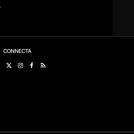
CONNECTA
X
Instagram
Facebook
RSS
(Twitter)