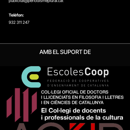
publicitat@periodismeplural.cat
Telèfon:
932 311 247
AMB EL SUPORT DE