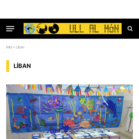
Inici
»
Líban
LÍBAN