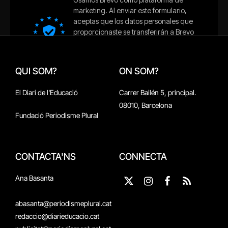
QUI SOM?
ON SOM?
El Diari de l'Educació
Carrer Bailén 5, principal.
08010, Barcelona
Fundació Periodisme Plural
CONTACTA'NS
CONNECTA
Ana Basanta
X
Instagram
Facebook
RSS
(Twitter)
abasanta@periodismeplural.cat
redaccio@diarieducacio.cat