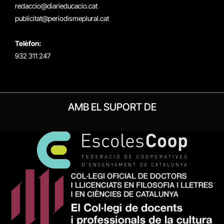
redaccio@diarieducacio.cat
publicitat@periodismeplural.cat
Telèfon:
932 311 247
AMB EL SUPORT DE