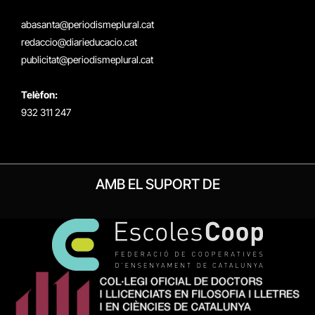
(Twitter)
abasanta@periodismeplural.cat
redaccio@diarieducacio.cat
publicitat@periodismeplural.cat
Telèfon:
932 311 247
AMB EL SUPORT DE