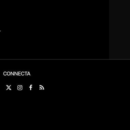
CONNECTA
X
Instagram
Facebook
RSS
(Twitter)