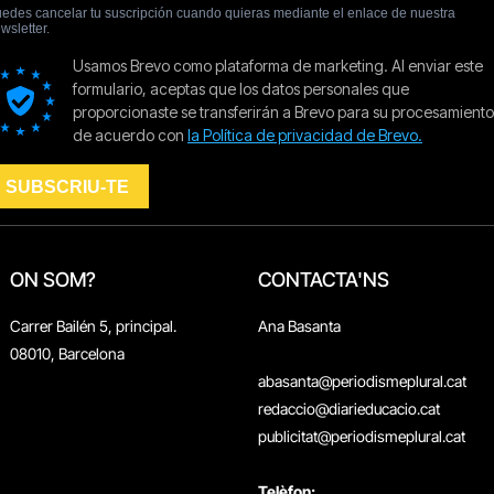
ON SOM?
CONTACTA'NS
Carrer Bailén 5, principal.
Ana Basanta
08010, Barcelona
abasanta@periodismeplural.cat
redaccio@diarieducacio.cat
publicitat@periodismeplural.cat
Telèfon: