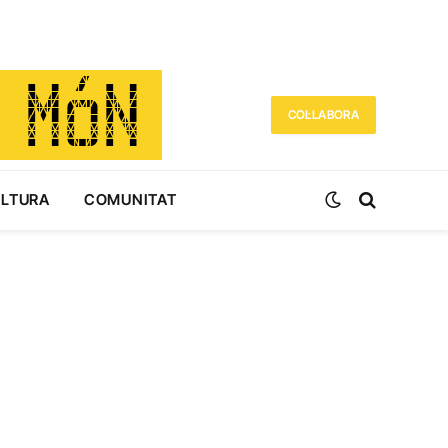
COL·LABORA
ULTURA
COMUNITAT