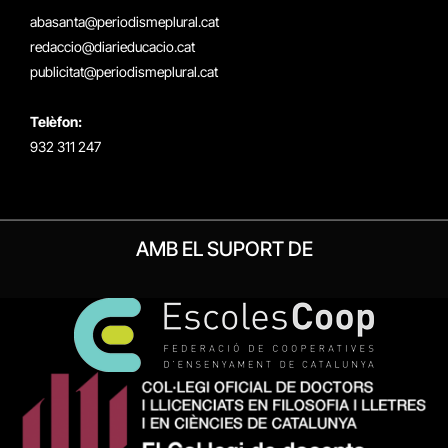
(Twitter)
abasanta@periodismeplural.cat
redaccio@diarieducacio.cat
publicitat@periodismeplural.cat
Telèfon:
932 311 247
AMB EL SUPORT DE