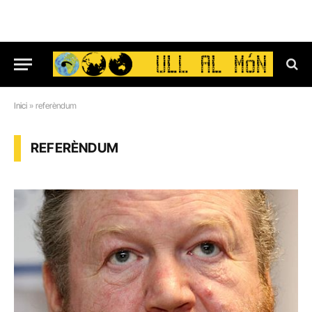
Inici
»
referèndum
REFERÈNDUM