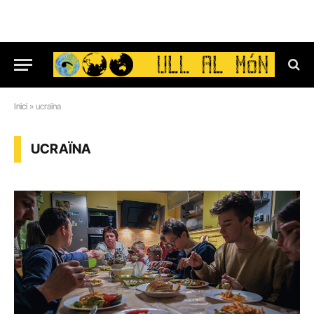
Inici
»
ucraïna
UCRAÏNA