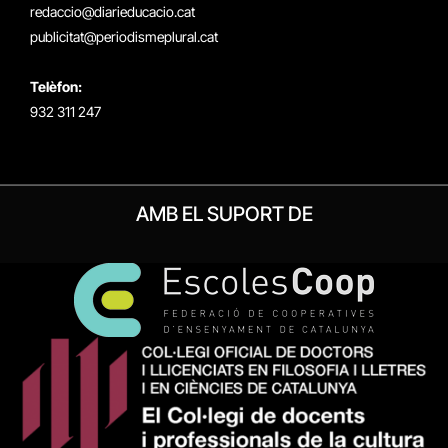
redaccio@diarieducacio.cat
publicitat@periodismeplural.cat
Telèfon:
932 311 247
AMB EL SUPORT DE