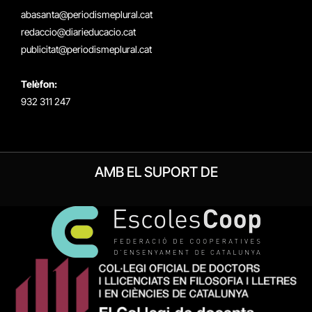
(Twitter)
abasanta@periodismeplural.cat
redaccio@diarieducacio.cat
publicitat@periodismeplural.cat
Telèfon:
932 311 247
AMB EL SUPORT DE