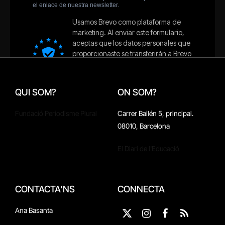
QUI SOM?
ON SOM?
Fundació Periodisme Plural
Carrer Bailén 5, principal.
08010, Barcelona
El Diari de l'Educació
CONTACTA'NS
CONNECTA
Ana Basanta
X
Instagram
Facebook
RSS