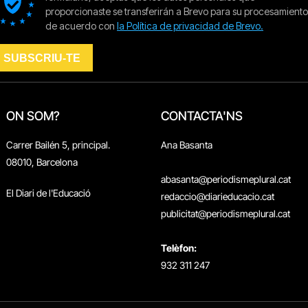
ON SOM?
CONTACTA'NS
Carrer Bailén 5, principal.
Ana Basanta
08010, Barcelona
abasanta@periodismeplural.cat
El Diari de l'Educació
redaccio@diarieducacio.cat
publicitat@periodismeplural.cat
Telèfon:
932 311 247