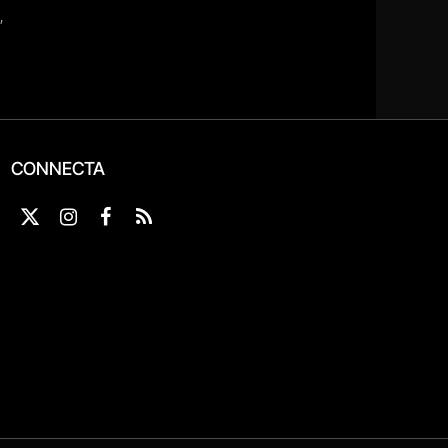
CONNECTA
X
Instagram
Facebook
RSS
(Twitter)