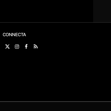
CONNECTA
X
Instagram
Facebook
RSS
(Twitter)