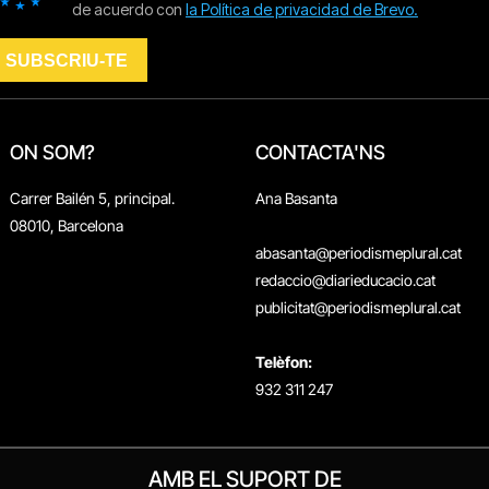
ON SOM?
CONTACTA'NS
Carrer Bailén 5, principal.
Ana Basanta
08010, Barcelona
abasanta@periodismeplural.cat
redaccio@diarieducacio.cat
publicitat@periodismeplural.cat
Telèfon:
932 311 247
AMB EL SUPORT DE