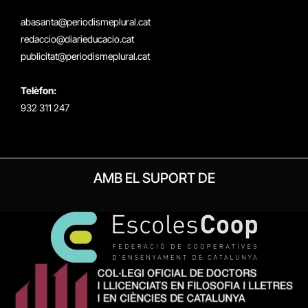
(Twitter)
abasanta@periodismeplural.cat
redaccio@diarieducacio.cat
publicitat@periodismeplural.cat
Telèfon:
932 311 247
AMB EL SUPORT DE