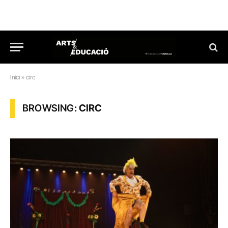
Inici
»
circ
BROWSING:
CIRC