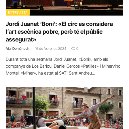
ENTREVISTA
Jordi Juanet ‘Boni’: «El circ es considera
l’art escènica pobre, però té el públic
assegurat»
Mar Domènech
16 de febrer de 2024
0
Durant tota una setmana Jordi Juanet, «Boni», amb els
companys de Los Barlou, Daniel Cercos «Patilles» i Minervino
Montell «Miner», ha estat al SAT! Sant Andreu…