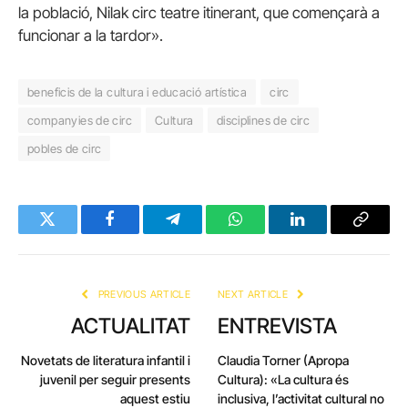
la població, Nilak circ teatre itinerant, que començarà a
funcionar a la tardor».
beneficis de la cultura i educació artística
circ
companyies de circ
Cultura
disciplines de circ
pobles de circ
Twitter
Facebook
Telegram
WhatsApp
LinkedIn
Copy
Link
PREVIOUS ARTICLE
NEXT ARTICLE
ACTUALITAT
ENTREVISTA
Novetats de literatura infantil i
Claudia Torner (Apropa
juvenil per seguir presents
Cultura): «La cultura és
aquest estiu
inclusiva, l’activitat cultural no