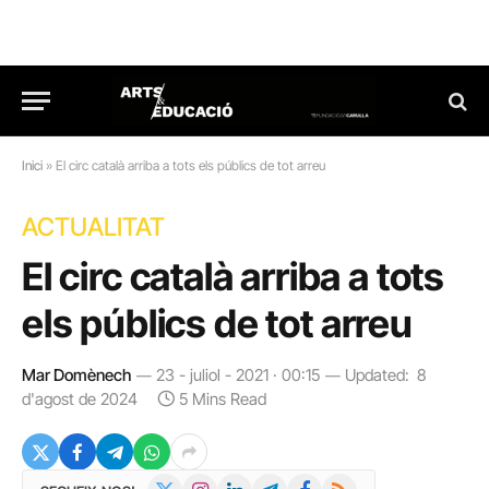
Inici
»
El circ català arriba a tots els públics de tot arreu
ACTUALITAT
El circ català arriba a tots
els públics de tot arreu
Mar Domènech
23 - juliol - 2021 · 00:15
Updated:
8
d'agost de 2024
5 Mins Read
X
Instagram
LinkedIn
Telegram
Facebook
RSS