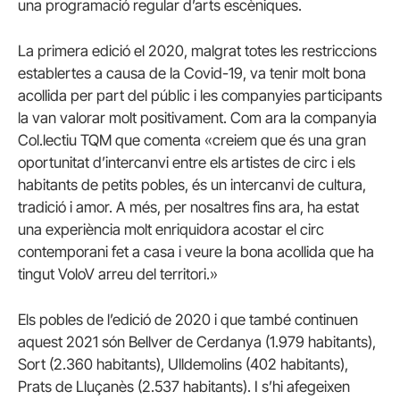
una programació regular d’arts escèniques.
La primera edició el 2020, malgrat totes les restriccions
establertes a causa de la Covid-19, va tenir molt bona
acollida per part del públic i les companyies participants
la van valorar molt positivament. Com ara la companyia
Col.lectiu TQM que comenta «creiem que és una gran
oportunitat d’intercanvi entre els artistes de circ i els
habitants de petits pobles, és un intercanvi de cultura,
tradició i amor. A més, per nosaltres fins ara, ha estat
una experiència molt enriquidora acostar el circ
contemporani fet a casa i veure la bona acollida que ha
tingut VoloV arreu del territori.»
Els pobles de l’edició de 2020 i que també continuen
aquest 2021 són Bellver de Cerdanya (1.979 habitants),
Sort (2.360 habitants), Ulldemolins (402 habitants),
Prats de Lluçanès (2.537 habitants). I s’hi afegeixen