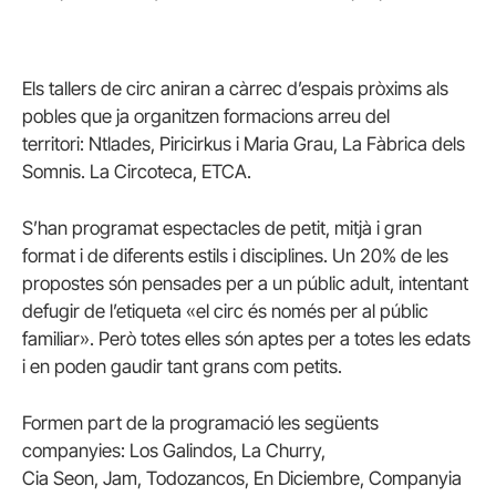
Els tallers de circ aniran a càrrec d’espais pròxims als
pobles que ja organitzen formacions arreu del
territori:
Ntlades
,
Piricirkus
i Maria Grau, La Fàbrica dels
Somnis. La
Circoteca
,
ETCA
.
S’han programat espectacles de petit, mitjà i gran
format i de diferents estils i disciplines. Un 20% de les
propostes són pensades per a un públic adult, intentant
defugir de l’etiqueta «el circ és només per al públic
familiar». Però totes elles són aptes per a totes les edats
i en poden gaudir tant grans com petits.
Formen part de la programació les següents
companyies:
Los
Galindos
, La
Churry
,
Cia
Seon
,
Jam
,
Todozancos
, En
Diciembre
, Companyia