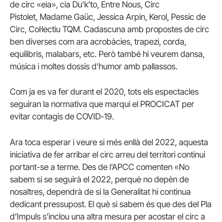
de circ «eia», cia
Du’k’to
, Entre Nous, Circ
Pistolet,
Madame
Gaüc
,
Jessica
Arpin,
Kerol
, Pessic de
Circ, Col·lectiu
TQM
. Cadascuna amb propostes de circ
ben diverses com ara acrobàcies, trapezi, corda,
equilibris, malabars, etc. Però també hi veurem dansa,
música i moltes dossis d’humor amb pallassos.
Com ja es va fer durant el 2020, tots els espectacles
seguiran la normativa que marqui el PROCICAT per
evitar contagis de COVID-19.
Ara toca esperar i veure si més enllà del 2022, aquesta
iniciativa de fer arribar el circ arreu del territori continui
portant-se a terme. Des de l’APCC comenten «No
sabem si se seguirà el 2022, perquè no depèn de
nosaltres, dependrà de si la Generalitat hi continua
dedicant pressupost. El què si sabem és que des del Pla
d’Impuls s’inclou una altra mesura per acostar el circ a