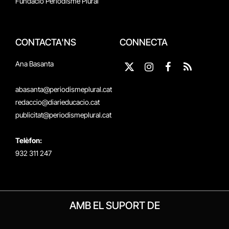
Fundació Periodisme Plural
CONTACTA'NS
CONNECTA
Ana Basanta
X
Instagram
Facebook
RSS
(Twitter)
abasanta@periodismeplural.cat
redaccio@diarieducacio.cat
publicitat@periodismeplural.cat
Telèfon:
932 311 247
AMB EL SUPORT DE