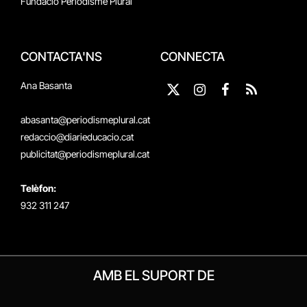
Fundació Periodisme Plural
CONTACTA'NS
CONNECTA
Ana Basanta
X
Instagram
Facebook
RSS
(Twitter)
abasanta@periodismeplural.cat
redaccio@diarieducacio.cat
publicitat@periodismeplural.cat
Telèfon:
932 311 247
AMB EL SUPORT DE