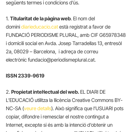
següents termes i condicions d’ús.
1.
Titularitat de la pàgina web
. El nom del
domini
diarieducacio.cat
està registrat a favor de
FUNDACIÓ PERIODISME PLURAL, amb CIF G65978348
i domicili social en Avda. Josep Tarradellas 13, entresòl
2a, 08029 – Barcelona, i adreça de correu
electrònic fundacio@periodismeplural.cat.
ISSN 2339-9619
2.
Propietat intel·lectual del web.
EL DIARI DE
L’EDUCACIÓ utilitza la llicència Creative Commons BY-
NC-SA (
veure detalls
). Això significa que l’USUARI pots
copiar, difondre i remesclar el nostre contingut a
Internet, excepte si és amb la intenció d’obtenir un