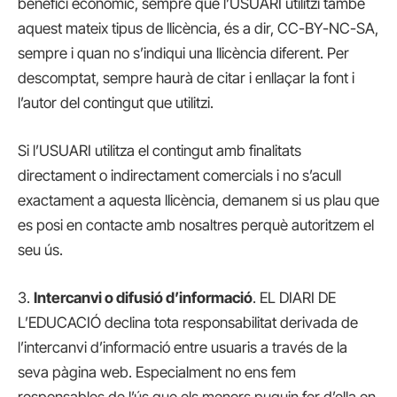
benefici econòmic, sempre que l’USUARI utilitzi també
aquest mateix tipus de llicència, és a dir, CC-BY-NC-SA,
sempre i quan no s’indiqui una llicència diferent. Per
descomptat, sempre haurà de citar i enllaçar la font i
l’autor del contingut que utilitzi.
Si l’USUARI utilitza el contingut amb finalitats
directament o indirectament comercials i no s’acull
exactament a aquesta llicència, demanem si us plau que
es posi en contacte amb nosaltres perquè autoritzem el
seu ús.
3.
Intercanvi o difusió d’informació
. EL DIARI DE
L’EDUCACIÓ declina tota responsabilitat derivada de
l’intercanvi d’informació entre usuaris a través de la
seva pàgina web. Especialment no ens fem
responsables de l’ús que els menors puguin fer d’ella en