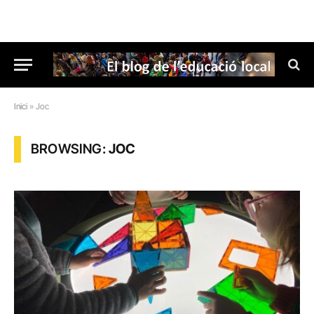
Inici
»
Joc
BROWSING:
JOC