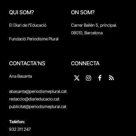
QUI SOM?
ON SOM?
El Diari de l'Educació
Carrer Bailén 5, principal.
08010, Barcelona
Fundació Periodisme Plural
CONTACTA'NS
CONNECTA
Ana Basanta
X
Instagram
Facebook
RSS
(Twitter)
abasanta@periodismeplural.cat
redaccio@diarieducacio.cat
publicitat@periodismeplural.cat
Telèfon:
932 311 247