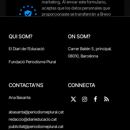
QUI SOM?
ON SOM?
El Diari de l'Educació
Carrer Bailén 5, principal.
08010, Barcelona
Fundació Periodisme Plural
CONTACTA'NS
CONNECTA
Ana Basanta
X
Instagram
Facebook
RSS
(Twitter)
abasanta@periodismeplural.cat
redaccio@diarieducacio.cat
publicitat@periodismeplural.cat