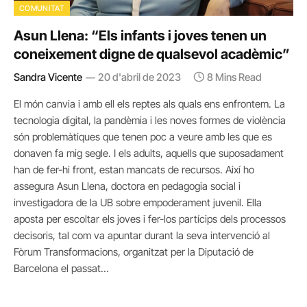
COMUNITAT
Asun Llena: “Els infants i joves tenen un
coneixement digne de qualsevol acadèmic”
Sandra Vicente
20 d'abril de 2023
8 Mins Read
El món canvia i amb ell els reptes als quals ens enfrontem. La
tecnologia digital, la pandèmia i les noves formes de violència
són problemàtiques que tenen poc a veure amb les que es
donaven fa mig segle. I els adults, aquells que suposadament
han de fer-hi front, estan mancats de recursos. Així ho
assegura Asun Llena, doctora en pedagogia social i
investigadora de la UB sobre empoderament juvenil. Ella
aposta per escoltar els joves i fer-los partícips dels processos
decisoris, tal com va apuntar durant la seva intervenció al
Fòrum Transformacions, organitzat per la Diputació de
Barcelona el passat…