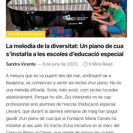
CENTRES EDUCATIUS
La melodia de la diversitat: Un piano de cua
s’instal·la a les escoles d’educació especial
Sandra Vicente
8 de juny de 2023
6 Mins Read
A mesura que es va pujant des del mar, endinsant-se a
Badalona, es comencen a sentir les tecles d’un piano. No és
una melodia afinada. Sona, més aviat, com tecles tocades
aleatòriament. Perquè ho són. Qui interpreta no és cap
professional sinó alumnes de l’escola d’educació especial
Llevant, que durant la darrera setmana de maig han pogut
gaudir d’un piano de cua que la Fundació Maria Canals ha
instal·lat al seu pati. Es tracta d’una iniciativa en el marc del
Concurs Piano al Carrer, que omple de pianos les ciutats