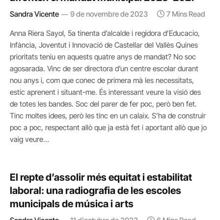
Sandra Vicente
9 de novembre de 2023
7 Mins Read
Anna Riera Sayol, 5a tinenta d’alcalde i regidora d’Educacio,
Infància, Joventut i Innovació de Castellar del Vallès Quines
prioritats teniu en aquests quatre anys de mandat? No soc
agosarada. Vinc de ser directora d’un centre escolar durant
nou anys i, com que conec de primera mà les necessitats,
estic aprenent i situant-me. És interessant veure la visió des
de totes les bandes. Soc del parer de fer poc, però ben fet.
Tinc moltes idees, però les tinc en un calaix. S’ha de construir
poc a poc, respectant allò que ja està fet i aportant allò que jo
vaig veure…
El repte d’assolir més equitat i estabilitat
laboral: una radiografia de les escoles
municipals de música i arts