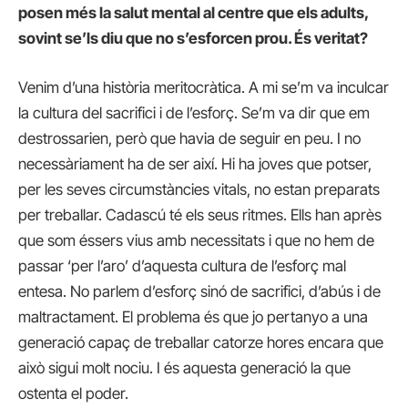
posen més la salut mental al centre que els adults,
sovint se’ls diu que no s’esforcen prou. És veritat?
Venim d’una història meritocràtica. A mi se’m va inculcar
la cultura del sacrifici i de l’esforç. Se’m va dir que em
destrossarien, però que havia de seguir en peu. I no
necessàriament ha de ser així. Hi ha joves que potser,
per les seves circumstàncies vitals, no estan preparats
per treballar. Cadascú té els seus ritmes. Ells han après
que som éssers vius amb necessitats i que no hem de
passar ‘per l’aro’ d’aquesta cultura de l’esforç mal
entesa. No parlem d’esforç sinó de sacrifici, d’abús i de
maltractament. El problema és que jo pertanyo a una
generació capaç de treballar catorze hores encara que
això sigui molt nociu. I és aquesta generació la que
ostenta el poder.