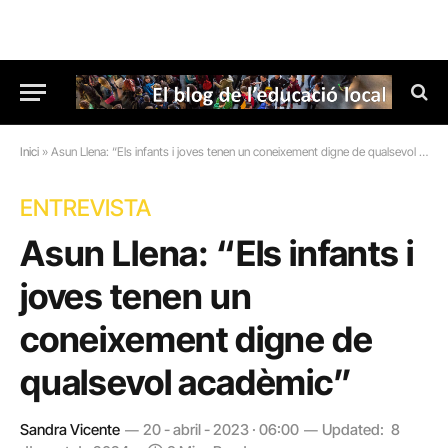
Inici
»
Asun Llena: “Els infants i joves tenen un coneixement digne de qualsevol acadèmic”
ENTREVISTA
Asun Llena: “Els infants i
joves tenen un
coneixement digne de
qualsevol acadèmic”
Sandra Vicente
20 - abril - 2023 · 06:00
Updated:
8