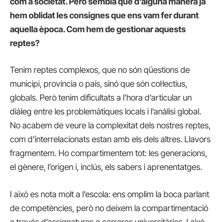
com a societat. Però sembla que d’alguna manera ja
hem oblidat les consignes que ens vam fer durant
aquella època. Com hem de gestionar aquests
reptes?
Tenim reptes complexos, que no són qüestions de
municipi, província o país, sinó que són col·lectius,
globals. Però tenim dificultats a l’hora d’articular un
diàleg entre les problemàtiques locals i l’anàlisi global.
No acabem de veure la complexitat dels nostres reptes,
com d’interrelacionats estan amb els dels altres. Llavors
fragmentem. Ho compartimentem tot: les generacions,
el gènere, l’origen i, inclús, els sabers i aprenentatges.
I això es nota molt a l’escola: ens omplim la boca parlant
de competències, però no deixem la compartimentació
a través d’assignatures o carreres universitàries. I això