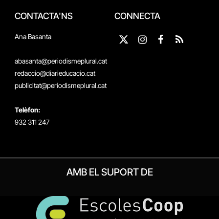
CONTACTA'NS
CONNECTA
Ana Basanta
X
Instagram
Facebook
RSS
(Twitter)
abasanta@periodismeplural.cat
redaccio@diarieducacio.cat
publicitat@periodismeplural.cat
Telèfon:
932 311 247
AMB EL SUPORT DE