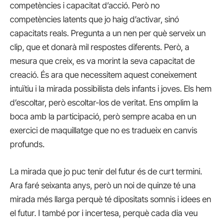
competències i capacitat d’acció. Però no
competències latents que jo haig d’activar, sinó
capacitats reals. Pregunta a un nen per què serveix un
clip, que et donarà mil respostes diferents. Però, a
mesura que creix, es va morint la seva capacitat de
creació. És ara que necessitem aquest coneixement
intuïtiu i la mirada possibilista dels infants i joves. Els hem
d’escoltar, però escoltar-los de veritat. Ens omplim la
boca amb la participació, però sempre acaba en un
exercici de maquillatge que no es tradueix en canvis
profunds.
La mirada que jo puc tenir del futur és de curt termini.
Ara faré seixanta anys, però un noi de quinze té una
mirada més llarga perquè té dipositats somnis i idees en
el futur. I també por i incertesa, perquè cada dia veu