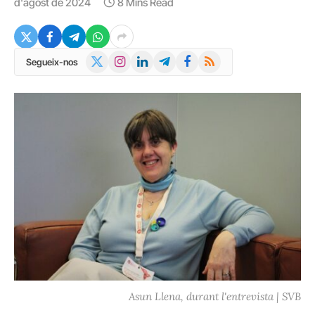
d'agost de 2024
8 Mins Read
X
Instagram
LinkedIn
Telegram
Facebook
RSS
Segueix-nos
(Twitter)
Asun Llena, durant l'entrevista | SVB