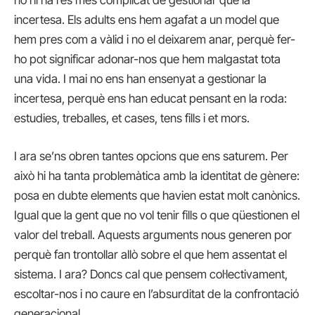
incertesa. Els adults ens hem agafat a un model que
hem pres com a vàlid i no el deixarem anar, perquè fer-
ho pot significar adonar-nos que hem malgastat tota
una vida. I mai no ens han ensenyat a gestionar la
incertesa, perquè ens han educat pensant en la roda:
estudies, treballes, et cases, tens fills i et mors.
I ara se’ns obren tantes opcions que ens saturem. Per
això hi ha tanta problemàtica amb la identitat de gènere:
posa en dubte elements que havien estat molt canònics.
Igual que la gent que no vol tenir fills o que qüestionen el
valor del treball. Aquests arguments nous generen por
perquè fan trontollar allò sobre el que hem assentat el
sistema. I ara? Doncs cal que pensem col·lectivament,
escoltar-nos i no caure en l’absurditat de la confrontació
generacional.