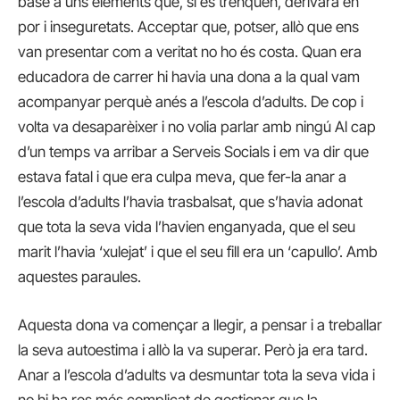
base a uns elements que, si es trenquen, derivarà en
por i inseguretats. Acceptar que, potser, allò que ens
van presentar com a veritat no ho és costa. Quan era
educadora de carrer hi havia una dona a la qual vam
acompanyar perquè anés a l’escola d’adults. De cop i
volta va desaparèixer i no volia parlar amb ningú Al cap
d’un temps va arribar a Serveis Socials i em va dir que
estava fatal i que era culpa meva, que fer-la anar a
l’escola d’adults l’havia trasbalsat, que s’havia adonat
que tota la seva vida l’havien enganyada, que el seu
marit l’havia ‘xulejat’ i que el seu fill era un ‘capullo’. Amb
aquestes paraules.
Aquesta dona va començar a llegir, a pensar i a treballar
la seva autoestima i allò la va superar. Però ja era tard.
Anar a l’escola d’adults va desmuntar tota la seva vida i
no hi ha res més complicat de gestionar que la