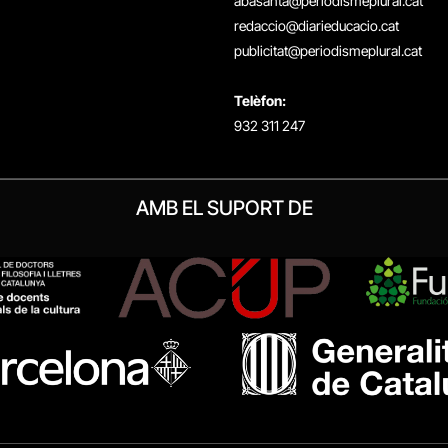
abasanta@periodismeplural.cat
redaccio@diarieducacio.cat
publicitat@periodismeplural.cat
Telèfon:
932 311 247
AMB EL SUPORT DE