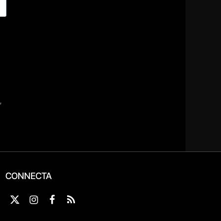
CONNECTA
X
Instagram
Facebook
RSS
(Twitter)