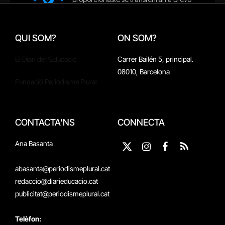
QUI SOM?
ON SOM?
El Diari de l'Educació
Carrer Bailén 5, principal.
08010, Barcelona
Fundació Periodisme Plural
CONTACTA'NS
CONNECTA
Ana Basanta
X
Instagram
Facebook
RSS
(Twitter)
abasanta@periodismeplural.cat
redaccio@diarieducacio.cat
publicitat@periodismeplural.cat
Telèfon: