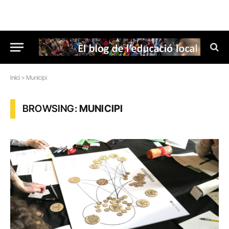
Inici
»
Municipi
BROWSING:
MUNICIPI