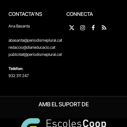
CONTACTA'NS
CONNECTA
Ana Basanta
X
Instagram
Facebook
RSS
(Twitter)
abasanta@periodismeplural.cat
redaccio@diarieducacio.cat
publicitat@periodismeplural.cat
Telèfon:
932 311 247
AMB EL SUPORT DE