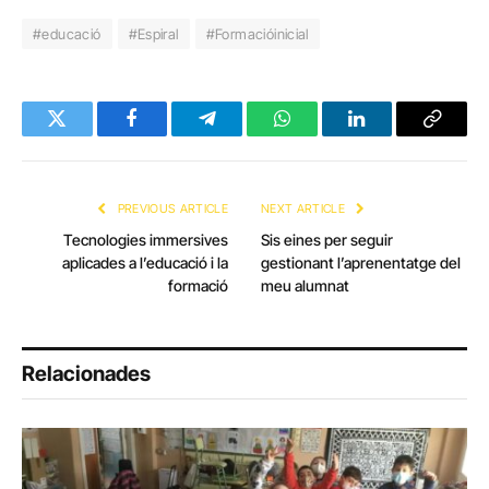
#educació
#Espiral
#Formacióinicial
Twitter
Facebook
Telegram
WhatsApp
LinkedIn
Copy
Link
PREVIOUS ARTICLE
NEXT ARTICLE
Tecnologies immersives
Sis eines per seguir
aplicades a l’educació i la
gestionant l’aprenentatge del
formació
meu alumnat
Relacionades