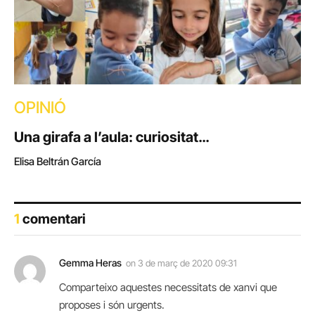
OPINIÓ
Una girafa a l’aula: curiositat…
Elisa Beltrán García
1
comentari
Gemma Heras
on
3 de març de 2020 09:31
Comparteixo aquestes necessitats de xanvi que
proposes i són urgents.