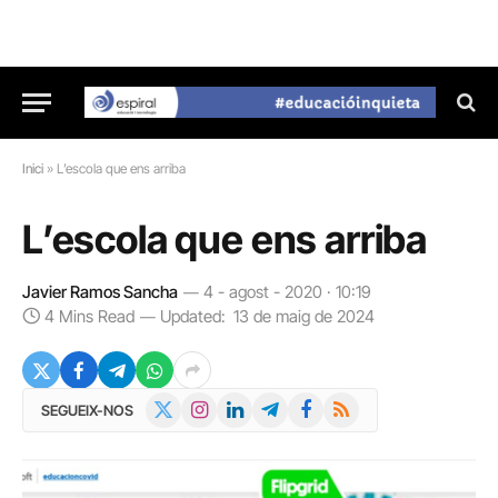
Inici
»
L’escola que ens arriba
L’escola que ens arriba
Javier Ramos Sancha
4 - agost - 2020 · 10:19
4 Mins Read
Updated:
13 de maig de 2024
X
Instagram
LinkedIn
Telegram
Facebook
RSS
SEGUEIX-NOS
(Twitter)