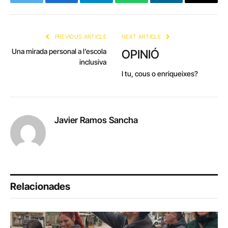
Twitter
Facebook
Telegram
WhatsApp
LinkedIn
Copy
Link
PREVIOUS ARTICLE
NEXT ARTICLE
Una mirada personal a l’escola
OPINIÓ
inclusiva
I tu, cous o enriqueixes?
Javier Ramos Sancha
Relacionades