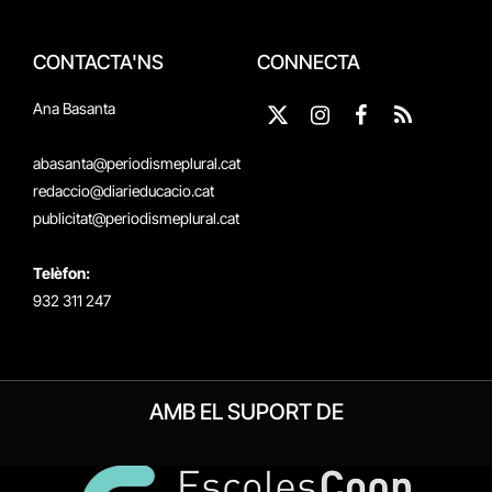
CONTACTA'NS
CONNECTA
Ana Basanta
X
Instagram
Facebook
RSS
(Twitter)
abasanta@periodismeplural.cat
redaccio@diarieducacio.cat
publicitat@periodismeplural.cat
Telèfon:
932 311 247
AMB EL SUPORT DE